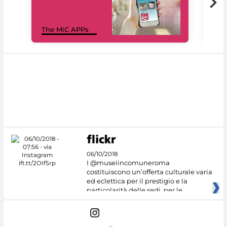
MiC
The MiC APPs
net
06/10/2018
I @museiincomuneroma
costituiscono un’offerta culturale varia
ed eclettica per il prestigio e la
particolarità delle sedi, per le