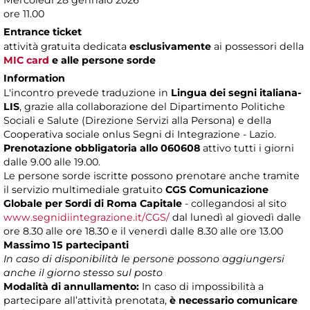
Mercoledì 28 gennaio 2026
ore 11.00
Entrance ticket
attività gratuita dedicata
esclusivamente
ai possessori della
MIC card
e alle persone sorde
Information
L'incontro prevede traduzione in
Lingua dei segni italiana-
LIS
, grazie alla collaborazione del Dipartimento Politiche
Sociali e Salute (Direzione Servizi alla Persona) e della
Cooperativa sociale onlus Segni di Integrazione - Lazio.
Prenotazione obbligatoria allo 060608
attivo tutti i giorni
dalle 9.00 alle 19.00.
Le persone sorde iscritte possono prenotare anche tramite
il servizio multimediale gratuito
CGS Comunicazione
Globale per Sordi di Roma Capitale
- collegandosi al sito
www.segnidiintegrazione.it/CGS/
dal lunedì al giovedì dalle
ore 8.30 alle ore 18.30 e il venerdì dalle 8.30 alle ore 13.00
Massimo 15 partecipanti
In caso di disponibilità le persone possono aggiungersi
anche il giorno stesso sul posto
Modalità di annullamento:
In caso di impossibilità a
partecipare all’attività prenotata,
è necessario comunicare