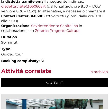
la disdetta tramite email
al seguente indirizzo:
disdetta.visite@060608.it
(dal lun.al giov. ore 8.30 – 17.00/
ven. ore 8.30 – 13.30). In alternativa, è necessario chiamare il
Contact Center 060608
(attivo tutti i giorni dalle ore 9.00
alle 19.00)
Organizzazione
:
Sovrintendenza Capitolina
in
collaborazione con
Zètema Progetto Cultura
Duration
90 minuti
Type
Guided tour
Booking compulsory:
Sì
Attività correlate
In archivio
Current
(active tab)