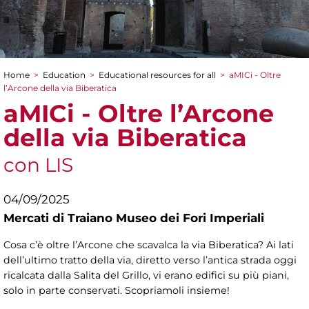
Home
>
Education
>
Educational resources for all
>
aMICi - Oltre
You are here
l’Arcone della via Biberatica
aMICi - Oltre l’Arcone
della via Biberatica
con LIS
04/09/2025
Mercati di Traiano Museo dei Fori Imperiali
Cosa c’è oltre l’Arcone che scavalca la via Biberatica? Ai lati
dell’ultimo tratto della via, diretto verso l’antica strada oggi
ricalcata dalla Salita del Grillo, vi erano edifici su più piani,
solo in parte conservati. Scopriamoli insieme!