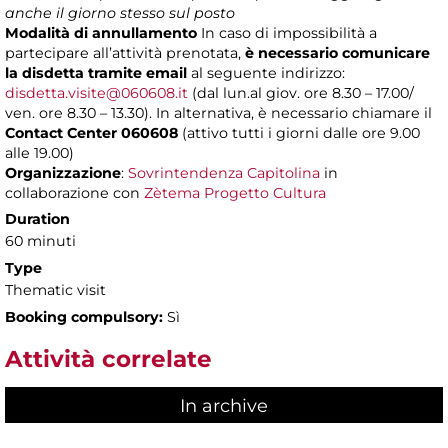
anche il giorno stesso sul posto
Modalità di annullamento
In caso di impossibilità a
partecipare all’attività prenotata,
è necessario comunicare
la disdetta tramite email
al seguente indirizzo:
disdetta.visite@060608.it
(dal lun.al giov. ore 8.30 – 17.00/
ven. ore 8.30 – 13.30). In alternativa, è necessario chiamare il
Contact Center 060608
(attivo tutti i giorni dalle ore 9.00
alle 19.00)
Organizzazione
:
Sovrintendenza Capitolina
in
collaborazione con
Zètema Progetto Cultura
Duration
60 minuti
Type
Thematic visit
Booking compulsory:
Sì
Attività correlate
In archive