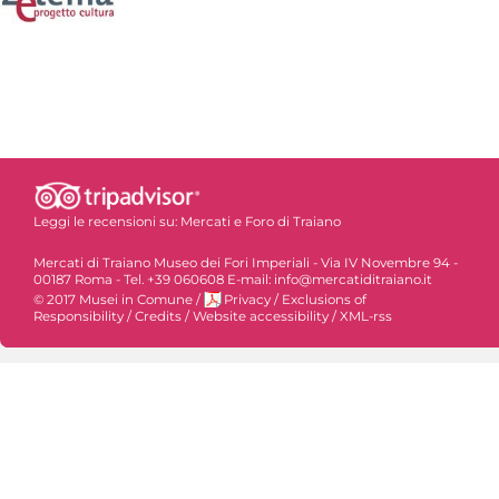
Leggi le recensioni su:
Mercati e Foro di Traiano
Mercati di Traiano Museo dei Fori Imperiali - Via IV Novembre 94 -
00187 Roma - Tel. +39 060608 E-mail: info@mercatiditraiano.it
© 2017 Musei in Comune
/
Privacy
/
Exclusions of
Responsibility
/
Credits
/
Website accessibility
/
XML-rss