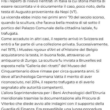
Fra i reperti di rilievo rientrati in Italia la cui storia merita di
essere raccontata vi è sicuramente il caso, poco noto, della
testa di Augusto proveniente da Nepi (VT).
La vicenda ebbe inizio nei primi anni ’70 del secolo scorso,
quando la scultura, che faceva bella mostra di sé sotto il
portico del Palazzo Comunale della cittadina laziale, fu
trafugata.
Come accaduto in altri casi, il reperto arrivò in Svizzera ed
entrò a far parte di una collezione privata. Successivamente,
nel 1975, i
Musées royaux d’Art et d’Histoire
del Belgio
acquistarono la testa, in buona fede, attraverso un
antiquario di Zurigo. La scultura fu inviata a Bruxelles ed
esposta nella “Galleria dei ritratti” del Museo del
Cinquantenario dove rimase per circa quaranta anni. Si
deve all’archeologa Germana Vatta il merito di aver
riconosciuto, nel 2014, il reperto trafugato e di averlo
segnalato alle autorità competenti.
L’allora Soprintendenza per i Beni Archeologici dell’Etruria
meridionale trasmise la documentazione alla Procura di
Viterbo che diede avvio alle indagini con il supporto della
Guardia di Finanza. Era prevedibile una lunga procedura