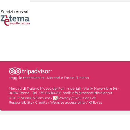
Servizi museali
Leggi le recensioni su:
Mercati e Foro di Traiano
Mercati di Traiano Museo dei Fori Imperiali - Via IV Novembre 94 -
00187 Roma - Tel. +39 060608 E-mail: info@mercatiditraiano.it
© 2017 Musei in Comune
/
Privacy
/
Exclusions of
Responsibility
/
Credits
/
Website accessibility
/
XML-rss