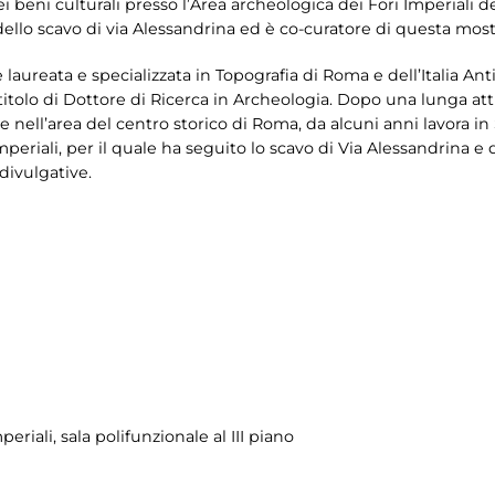
i beni culturali presso l’Area archeologica dei Fori Imperiali d
dello scavo di via Alessandrina ed è co-curatore di questa most
è laureata e specializzata in Topografia di Roma e dell’Italia An
tolo di Dottore di Ricerca in Archeologia. Dopo una lunga attiv
re nell’area del centro storico di Roma, da alcuni anni lavora 
Imperiali, per il quale ha seguito lo scavo di Via Alessandrina e 
divulgative.
periali
, sala polifunzionale al III piano