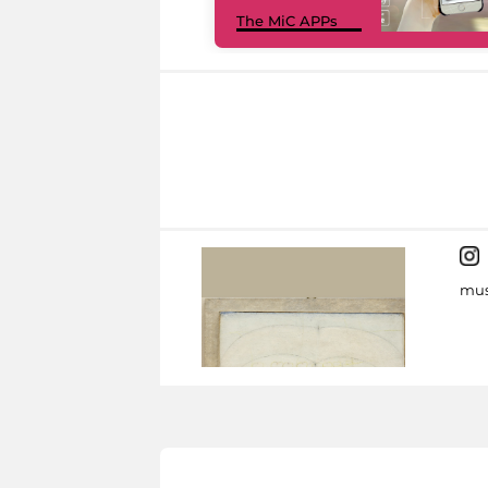
The MiC APPs
mus