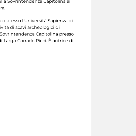
ella Sovrintendenza Capitolina ai
ra.
tica presso l’Università Sapienza di
ità di scavi archeologici di
in Sovrintendenza Capitolina presso
di Largo Corrado Ricci. È autrice di