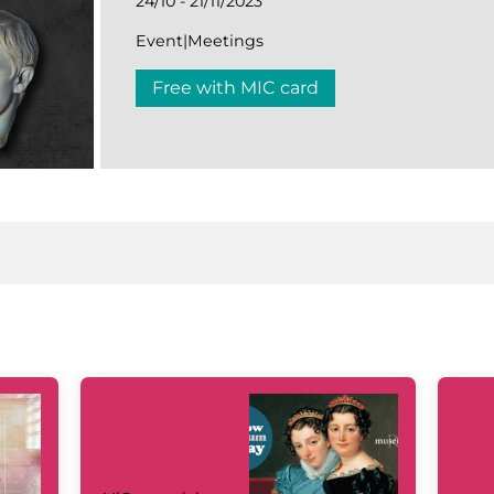
24/10 - 21/11/2023
Event|Meetings
Free with MIC card