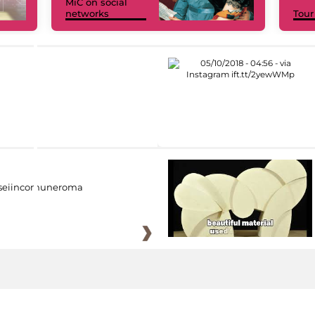
MiC on social
networks
Tour
eiincomuneroma