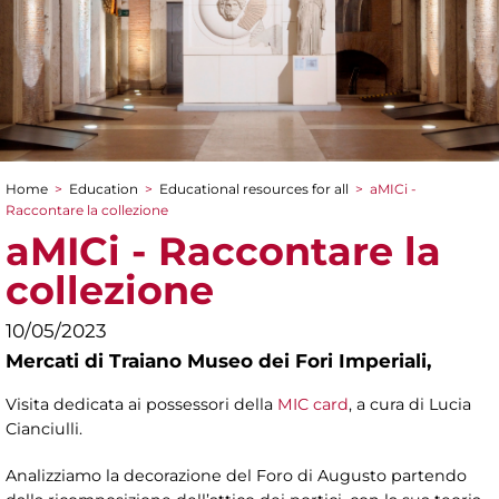
Home
>
Education
>
Educational resources for all
>
aMICi -
You are here
Raccontare la collezione
aMICi - Raccontare la
collezione
10/05/2023
Mercati di Traiano Museo dei Fori Imperiali,
Visita dedicata ai possessori della
MIC card
, a cura di
Lucia
Cianciulli.
Analizziamo la decorazione del Foro di Augusto partendo