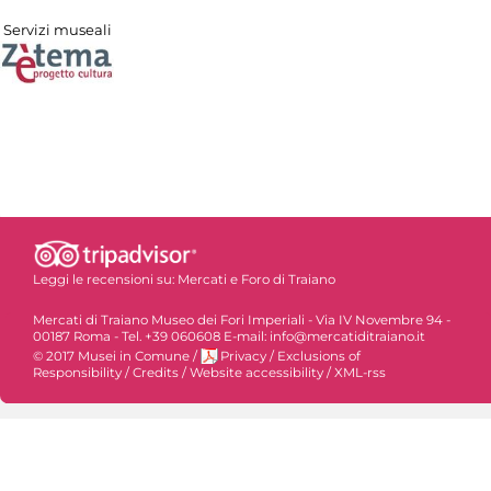
Servizi museali
Leggi le recensioni su:
Mercati e Foro di Traiano
Mercati di Traiano Museo dei Fori Imperiali - Via IV Novembre 94 -
00187 Roma - Tel. +39 060608 E-mail: info@mercatiditraiano.it
© 2017 Musei in Comune
/
Privacy
/
Exclusions of
Responsibility
/
Credits
/
Website accessibility
/
XML-rss