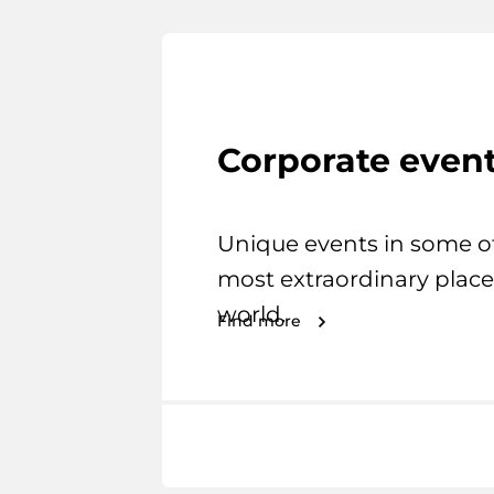
Corporate even
Unique events in some o
most extraordinary place
world.
Find more