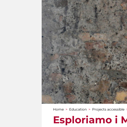
Home
>
Education
>
Projects accessible
You are here
Esploriamo i M