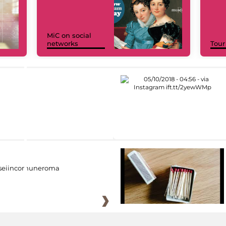
MiC on social
networks
Tour
eiincomuneroma