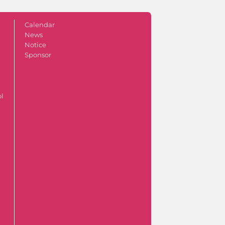
Calendar
News
Notice
Sponsor
ol