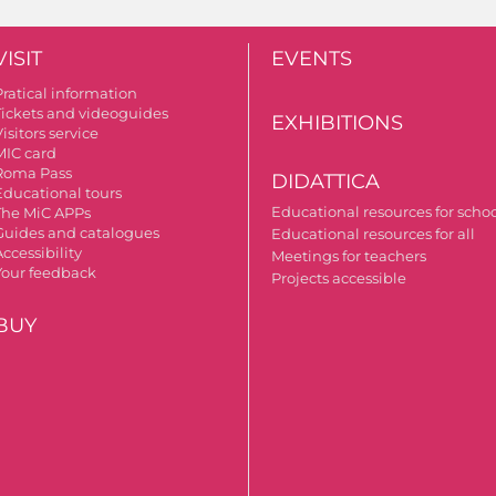
VISIT
EVENTS
Pratical information
Tickets and videoguides
EXHIBITIONS
isitors service
MIC card
Roma Pass
DIDATTICA
Educational tours
Educational resources for scho
The MiC APPs
Guides and catalogues
Educational resources for all
ccessibility
Meetings for teachers
Your feedback
Projects accessible
BUY