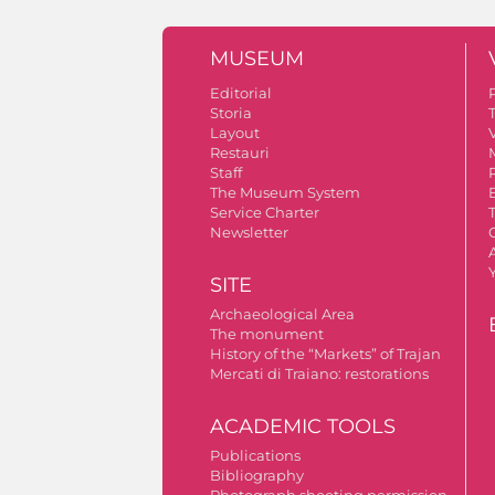
MUSEUM
Editorial
Storia
Layout
V
Restauri
Staff
The Museum System
Service Charter
Newsletter
A
SITE
Archaeological Area
The monument
History of the “Markets” of Trajan
Mercati di Traiano: restorations
ACADEMIC TOOLS
Publications
Bibliography
Photograph shooting permission