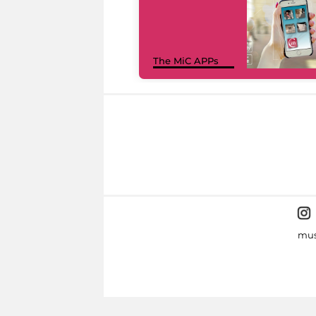
The MiC APPs
mus