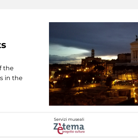
ts
f the
s in the
Servizi museali