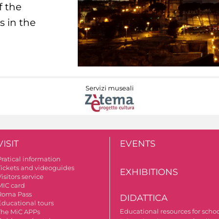
f the
s in the
Servizi museali
VISIT
EVENTS
Pratical information
Tickets and videoguides
EXHIBITIONS
isitors service
MIC card
Roma Pass
DIDATTICA
Educational tours
Educational resources for scho
The MiC APPs