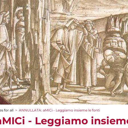
s for all
>
ANNULLATA: aMICi - Leggiamo insieme le fonti
ICi - Leggiamo insieme 