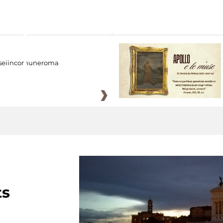
eiincomuneroma
ts