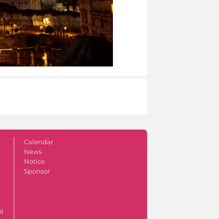
Calendar
News
Notice
Sponsor
ol