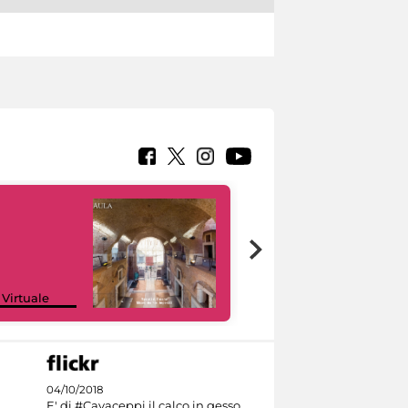
Google Arts &
 Virtuale
Culture
04/10/2018
E' di #Cavaceppi il calco in gesso