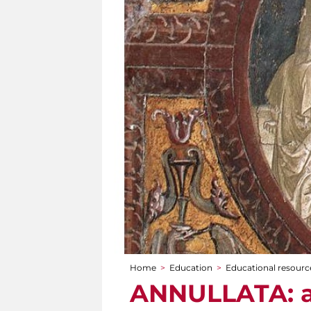
Home
>
Education
>
Educational resource
You are here
ANNULLATA: aM