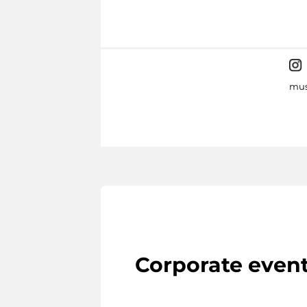
mus
Corporate even