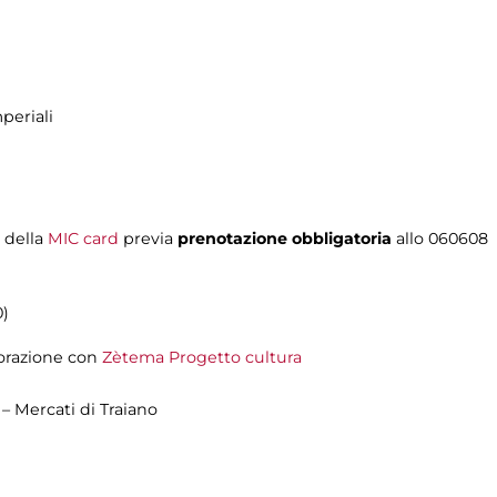
periali
i della
MIC card
previa
prenotazione obbligatoria
allo 060608
0)
orazione con
Zètema Progetto cultura
 – Mercati di Traiano