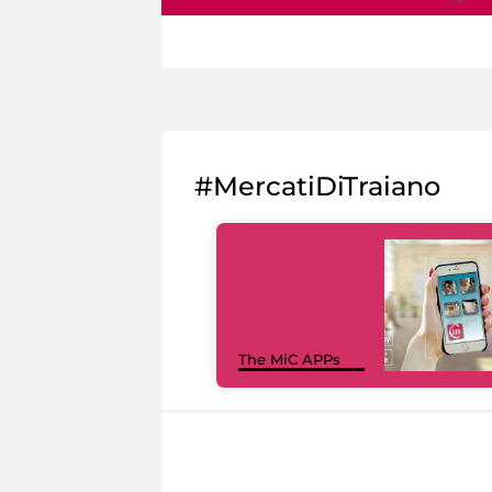
#MercatiDiTraiano
The MiC APPs