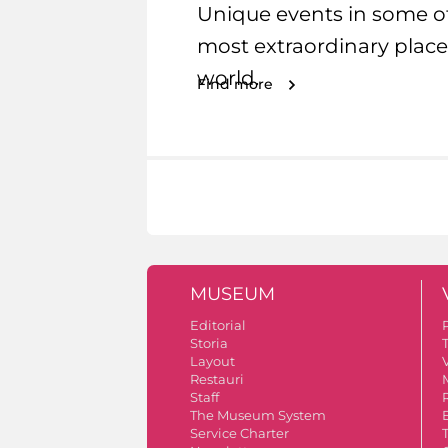
Unique events in some o
most extraordinary place
world.
Find more
MUSEUM
Editorial
Storia
Layout
V
Restauri
Staff
The Museum System
Service Charter