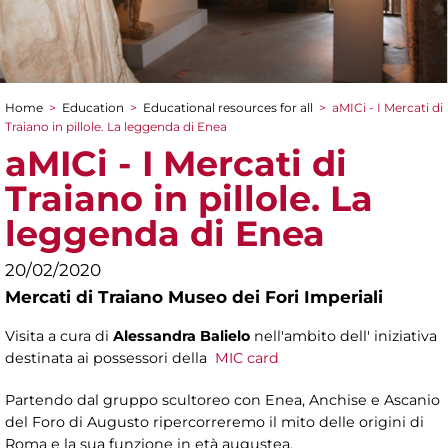
Home
>
Education
>
Educational resources for all
>
aMICi - I Mercati di
You are here
Traiano in pillole. La leggenda di Enea
aMICi - I Mercati di
Traiano in pillole. La
leggenda di Enea
20/02/2020
Mercati di Traiano Museo dei Fori Imperiali
Visita a cura di
Alessandra Balielo
nell'ambito dell' iniziativa
destinata ai possessori della
MIC card
Partendo dal gruppo scultoreo con Enea, Anchise e Ascanio
del Foro di Augusto ripercorreremo il mito delle origini di
Roma e la sua funzione in età augustea.