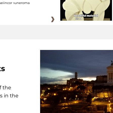
eiincomuneroma
ts
f the
s in the