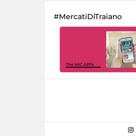
#MercatiDiTraiano
The MiC APPs