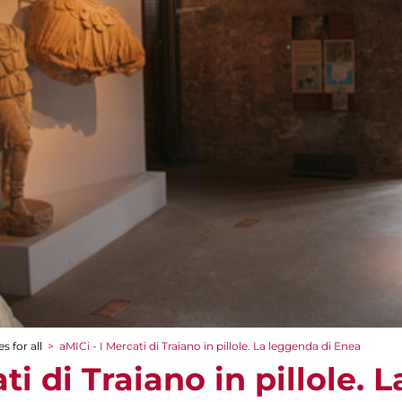
s for all
>
aMICi - I Mercati di Traiano in pillole. La leggenda di Enea
ti di Traiano in pillole. 