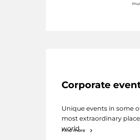
mus
Corporate even
Unique events in some o
most extraordinary place
world.
Find more