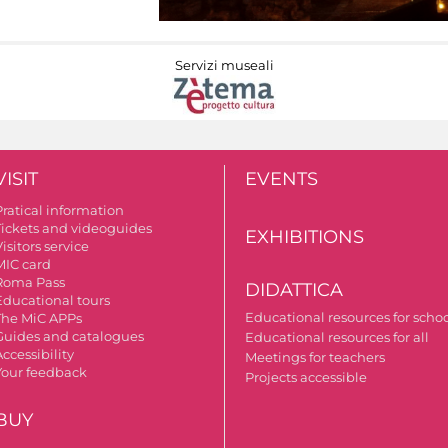
Servizi museali
VISIT
EVENTS
Pratical information
Tickets and videoguides
EXHIBITIONS
isitors service
MIC card
Roma Pass
DIDATTICA
Educational tours
Educational resources for scho
The MiC APPs
Guides and catalogues
Educational resources for all
ccessibility
Meetings for teachers
Your feedback
Projects accessible
BUY