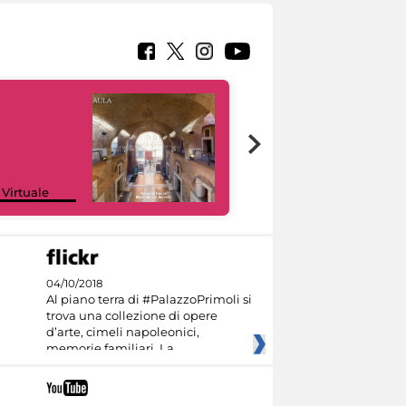
Google Arts &
 Virtuale
Culture
04/10/2018
Al piano terra di #PalazzoPrimoli si
trova una collezione di opere
d’arte, cimeli napoleonici,
memorie familiari. La