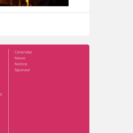
Calendar
News
Notice
Sponsor
ol