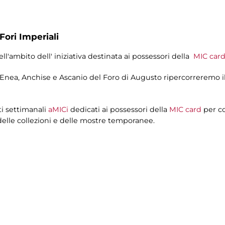
Fori Imperiali
ll'ambito dell' iniziativa destinata ai possessori della
MIC car
nea, Anchise e Ascanio del Foro di Augusto ripercorreremo il 
ti settimanali
aMICi
dedicati ai possessori della
MIC card
per co
elle collezioni e delle mostre temporanee.