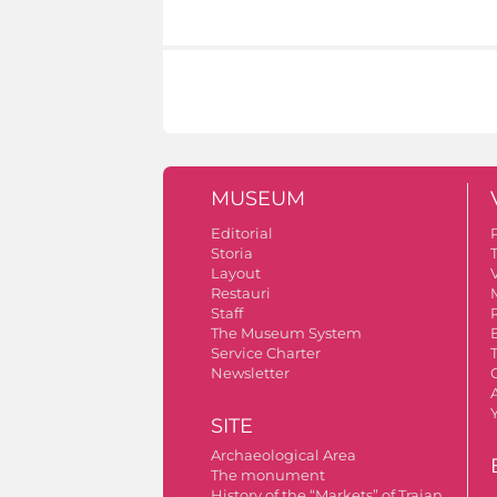
MUSEUM
Editorial
Storia
Layout
V
Restauri
Staff
The Museum System
Service Charter
Newsletter
A
SITE
Archaeological Area
The monument
History of the “Markets” of Trajan