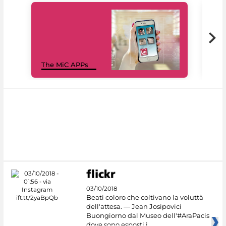
MiC
The MiC APPs
net
03/10/2018
Beati coloro che coltivano la voluttà
dell'attesa. — Jean Josipovici
Buongiorno dal Museo dell'#AraPacis
dove sono esposti i