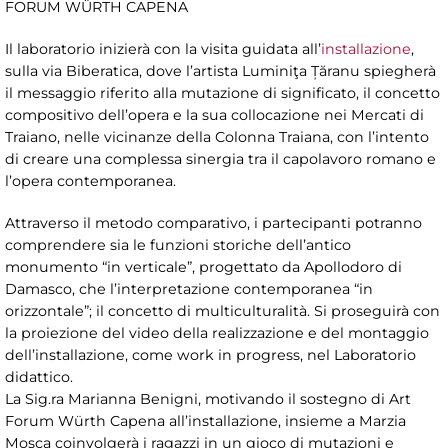
FORUM WÜRTH CAPENA
Il laboratorio inizierà con la visita guidata all’
installazione
,
sulla via Biberatica, dove l’artista Luminiţa Țăranu spiegherà
il messaggio riferito alla mutazione di significato, il concetto
compositivo dell’opera e la sua collocazione nei Mercati di
Traiano, nelle vicinanze della Colonna Traiana, con l’intento
di creare una complessa sinergia tra il capolavoro romano e
l’opera contemporanea.
Attraverso il metodo comparativo, i partecipanti potranno
comprendere sia le funzioni storiche dell’antico
monumento “in verticale”, progettato da Apollodoro di
Damasco, che l’interpretazione contemporanea “in
orizzontale”; il concetto di multiculturalità. Si proseguirà con
la proiezione del video della realizzazione e del montaggio
dell’installazione, come work in progress, nel Laboratorio
didattico.
La Sig.ra Marianna Benigni, motivando il sostegno di Art
Forum Würth Capena all’installazione, insieme a Marzia
Mosca coinvolgerà i ragazzi in un gioco di mutazioni e