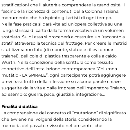
stratificazioni che li aiuterà a comprendere la grandiosità, il
fascino e la ricchezza di contenuti della Colonna Traiana,
monumento che ha ispirato gli artisti di ogni tempo.
Nella fase pratica si darà vita ad un’opera collettiva su una
lunga striscia di carta dalla forma evocativa di un volumen
srotolato. Su di essa si procederà a costruire un “racconto a
strati” attraverso la tecnica del frottage. Per creare le matrici
si utilizzeranno foto (di monete, statue e rilievi onorari
traianei), pellicole di plastica trasparente e colla a caldo
Würth. Nella concezione della scrittura come tessuto
connettivo dell’installazione contemporanea “Columna
mutãtio - LA SPIRALE”, ogni partecipante potrà aggiungere
brevi frasi, frutto della riflessione su alcune parole chiave
suggerite dalla vita e dalle imprese dell’imperatore Traiano,
ad esempio: guerra, pace, giustizia, integrazione…
Finalità didattica
La comprensione del concetto di “mutazione” di significato
che avviene nel volgersi della storia, considerando la
memoria del passato rivissuto nel presente, che