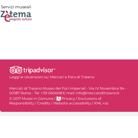
Servizi museali
Leggi le recensioni su:
Mercati e Foro di Traiano
Mercati di Traiano Museo dei Fori Imperiali - Via IV Novembre 94 -
00187 Roma - Tel. +39 060608 E-mail: info@mercatiditraiano.it
© 2017 Musei in Comune
/
Privacy
/
Exclusions of
Responsibility
/
Credits
/
Website accessibility
/
XML-rss