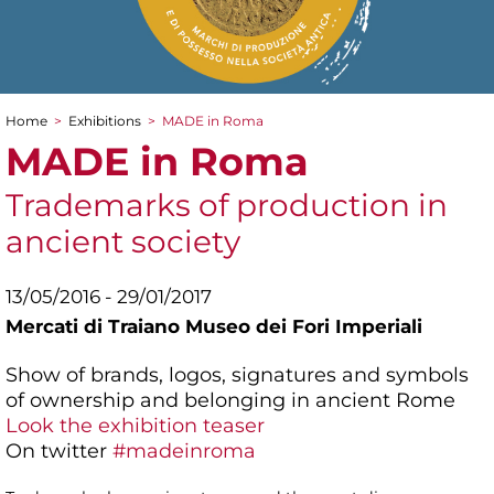
Home
>
Exhibitions
>
MADE in Roma
You are here
MADE in Roma
Trademarks of production in
ancient society
13/05/2016 - 29/01/2017
Mercati di Traiano Museo dei Fori Imperiali
Show of brands, logos, signatures and symbols
of ownership and belonging in ancient Rome
Look the exhibition teaser
On twitter
#madeinroma