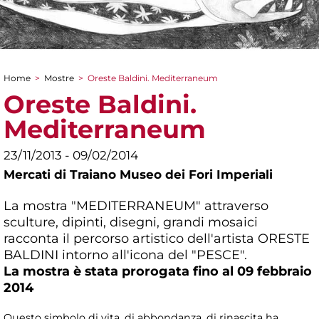
Home
>
Mostre
>
Oreste Baldini. Mediterraneum
Tu sei qui
Oreste Baldini.
Mediterraneum
23/11/2013 - 09/02/2014
Mercati di Traiano Museo dei Fori Imperiali
La mostra "MEDITERRANEUM" attraverso
sculture, dipinti, disegni, grandi mosaici
racconta il percorso artistico dell'artista ORESTE
BALDINI intorno all'icona del "PESCE".
La mostra è stata prorogata fino al 09 febbraio
2014
Questo simbolo di vita, di abbondanza, di rinascita ha