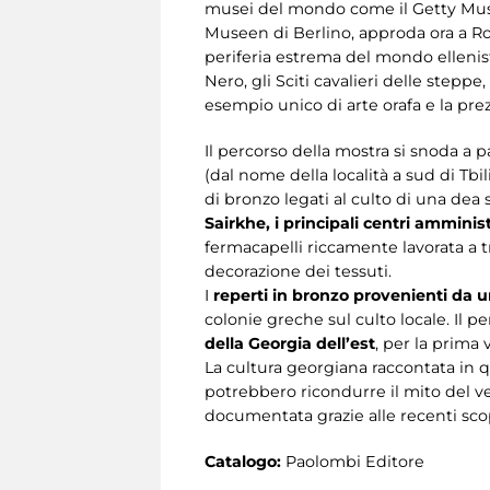
musei del mondo come il Getty Museu
Museen di Berlino, approda ora a Rom
periferia estrema del mondo ellenist
Nero, gli Sciti cavalieri delle step
esempio unico di arte orafa e la prez
Il percorso della mostra si snoda a p
(dal nome della località a sud di Tbil
di bronzo legati al culto di una dea s
Sairkhe, i principali centri amminist
fermacapelli riccamente lavorata a t
decorazione dei tessuti.
I
reperti in bronzo provenienti da u
colonie greche sul culto locale. Il p
della Georgia dell’est
, per la prima
La cultura georgiana raccontata in qu
potrebbero ricondurre il mito del ve
documentata grazie alle recenti scop
Catalogo:
Paolombi Editore