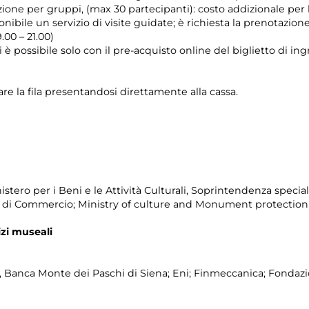
zione per gruppi, (max 30 partecipanti): costo addizionale per
nibile un servizio di visite guidate; è richiesta la prenotazion
.00 – 21.00)
i è possibile solo con il pre-acquisto online del biglietto di in
re la fila presentandosi direttamente alla cassa.
stero per i Beni e le Attività Culturali, Soprintendenza specia
ra di Commercio; Ministry of culture and Monument protection
zi museali
 Banca Monte dei Paschi di Siena; Eni; Finmeccanica; Fonda