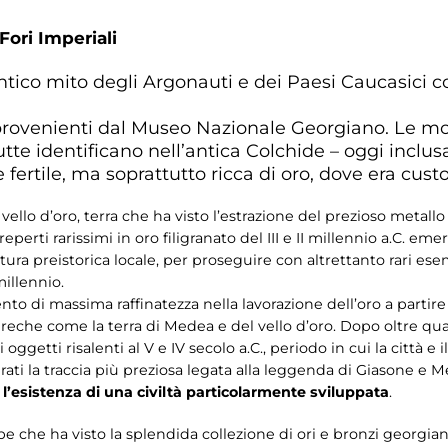
Fori Imperiali
'antico mito degli Argonauti e dei Paesi Caucasici 
i provenienti dal Museo Nazionale Georgiano. Le mo
te identificano nell’antica Colchide – oggi inclus
 fertile, ma soprattutto ricca di oro, dove era custo
vello d’oro, terra che ha visto l’estrazione del prezioso metallo s
eperti rarissimi in oro filigranato del III e II millennio a.C. e
ultura preistorica locale, per proseguire con altrettanto rari esem
millennio.
 di massima raffinatezza nella lavorazione dell’oro a partire dal
reche come la terra di Medea e del vello d’oro. Dopo oltre quara
ggetti risalenti al V e IV secolo a.C., periodo in cui la città e
rati la traccia più preziosa legata alla leggenda di Giasone e 
l’esistenza di una civiltà particolarmente sviluppata
.
pe che ha visto la splendida collezione di ori e bronzi georgian