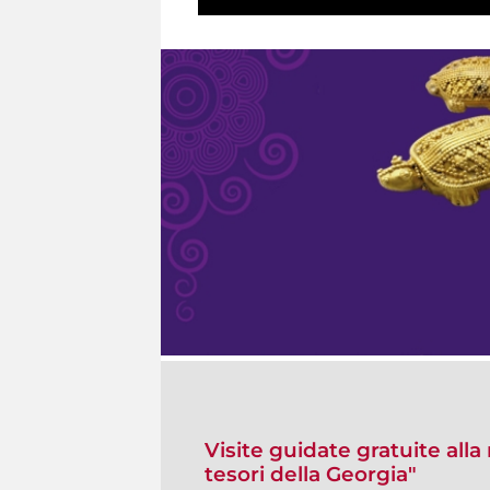
Visite guidate gratuite alla 
tesori della Georgia"