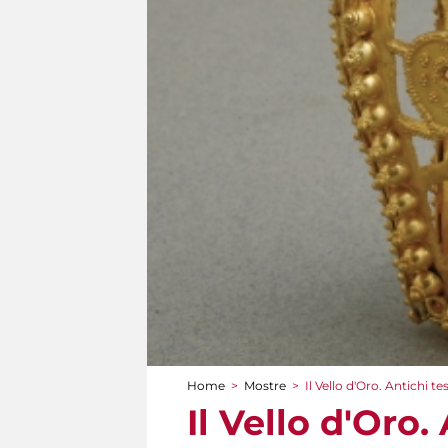
Home
>
Mostre
>
Il Vello d'Oro. Antichi te
Tu sei qui
Il Vello d'Oro.