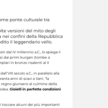
come ponte culturale tra
lte versioni del mito degli
a nei confini della Repubblica
dito il leggendario vello.
in dal IV millennio a.C., lo spiega il
mersi dai primi kurgan (tombe a
plari in bronzo risalenti al II
l’VIII secolo a.C., in parallelo alla
nta anni di scavi a Vani, “la
 il regno giunsero al culmine della
Medea.
Gioielli in perfette condizioni
i toccare alcuni dei più importanti