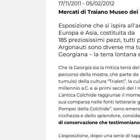
17/11/2011 - 05/02/2012
Mercati di Traiano Museo dei 
Esposizione che si ispira all
Europa e Asia, costituita da
185 preziosissimi pezzi, tutt
Argonauti sono diverse ma tut
Georgiana – la terra lontana e
Che la Georgia sia la mitica terra del 
percorso della mostra, che parte da r
tumulo) della cultura “Trialeti”, la c
millennio a.C. e ai primi secoli del I 
L’antica Colchide raggiunse il momento
sua comparsa nelle fonti letterarie g
Pompei della Colchide”, sono emersi o
ricchezza e dello splendore, conside
di conservazione che testimoniano 
L’esposizione, dopo una serie di tap