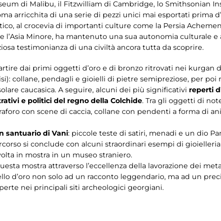
m di Malibu, il Fitzwilliam di Cambridge, lo Smithsonian Inst
a arricchita di una serie di pezzi unici mai esportati prima d
ico, al crocevia di importanti culture come la Persia Achemeni
pe, e l’Asia Minore, ha mantenuto una sua autonomia culturale e 
iosa testimonianza di una civiltà ancora tutta da scoprire.
artire dai primi oggetti d’oro e di bronzo ritrovati nei kurgan d
isi): collane, pendagli e gioielli di pietre semipreziose, per poi
olare caucasica. A seguire, alcuni dei più significativi
reperti d
rativi e politici del regno della Colchide
. Tra gli oggetti di no
raforo con scene di caccia, collane con pendenti a forma di ani
n santuario di Vani
: piccole teste di satiri, menadi e un dio P
ercorso si conclude con alcuni straordinari esempi di gioielleria
 volta in mostra in un museo straniero.
esta mostra attraverso l’eccellenza della lavorazione dei metall
llo d’oro non solo ad un racconto leggendario, ma ad un precis
erte nei principali siti archeologici georgiani.