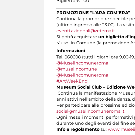
Biglietto € 1,00
____________________________
PROMOZIONE “L’ARA COM’ERA”
Continua la promozione speciale pe
(ultimo ingresso alle 23.00). La visit
eventi.aziendali@zetema.it
Si potrà acquistare
un biglietto d’in
Musei in Comune (la promozione è val
Informazioni
Tel. 060608 (tutti i giorni ore 9.00-19
@Museiincomuneroma
@museiincomune
@Museiincomuneroma
#ArtWeekEnd
Museum Social Club – Edizione W
Continua la manifestazione Museum S
anni attivi nell’ambito della danza, 
Per partecipare alle prossime edizi
social@museiincomuneroma.it
.
Ogni mese i momenti performativi pi
durante uno degli eventi del fine s
Info e regolamento
su:
www.museii