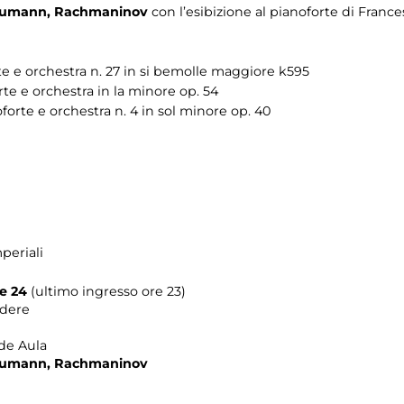
 Schumann, Rachmaninov
con l’esibizione al pianoforte di
France
te e orchestra n. 27 in si bemolle maggiore k595
e e orchestra in la minore op. 54
orte e orchestra n. 4 in sol minore op. 40
periali
le 24
(ultimo ingresso ore 23)
edere
nde Aula
 Schumann, Rachmaninov