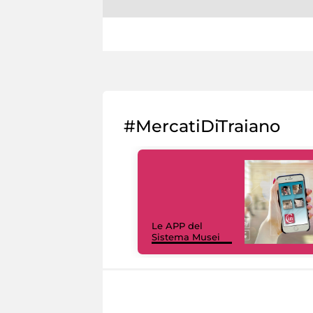
#MercatiDiTraiano
Le APP del
Sistema Musei