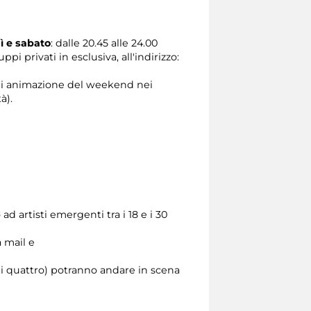
ì e sabato
: dalle 20.45 alle 24.00
i privati in esclusiva, all'indirizzo:
 di animazione del weekend nei
à).
 artisti emergenti tra i 18 e i 30
a mail e
di quattro) potranno andare in scena