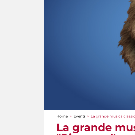
Home
>
Eventi
>
La grande musica classica
Tu sei qui
La grande musi