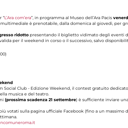
r “
L’Ara com’era
”, in programma al Museo dell’Ara Pacis
venerd
a multimediale è prenotabile, dalla domenica al giovedì, per grupp
gresso ridotto
presentando il biglietto vidimato degli eventi
ida per il weekend in corso o il successivo, salvo disponibilit
.00)
eekend
ocial Club - Edizione Weekend, il contest gratuito dedicato ad
della musica e del teatro.
oni
(prossima scadenza 21 settembre
) è sufficiente inviare un
ù votati sulla pagina ufficiale Facebook (fino a un massimo 
ettimana.
ncomuneroma.it