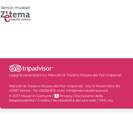
Servizi museali
Leggi le recensioni su:
Mercati di Traiano Museo dei Fori Imperiali
Mercati di Traiano Museo dei Fori Imperiali - Via IV Novembre 94 -
00187 Roma - Tel. 060608 E-mail: info@mercatiditraiano.it
© 2017 Musei in Comune
/
Privacy
/
Esclusione delle
Responsabilità
/
Credits
/
Accessibilità del sito web
/
XML-rss