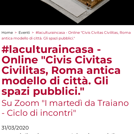
Home
>
Eventi
>
#laculturaincasa - Online "Civis Civitas Civilitas, Roma
Tu sei qui
antica modello di città. Gli spazi pubblici."
#laculturaincasa -
Online "Civis Civitas
Civilitas, Roma antica
modello di città. Gli
spazi pubblici."
Su Zoom "I martedì da Traiano
- Ciclo di incontri"
31/03/2020