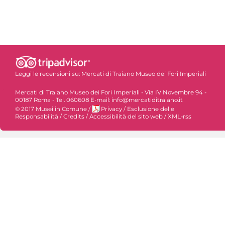
Leggi le recensioni su:
Mercati di Traiano Museo dei Fori Imperiali
Mercati di Traiano Museo dei Fori Imperiali - Via IV Novembre 94 -
00187 Roma - Tel. 060608 E-mail: info@mercatiditraiano.it
© 2017 Musei in Comune
/
Privacy
/
Esclusione delle
Responsabilità
/
Credits
/
Accessibilità del sito web
/
XML-rss