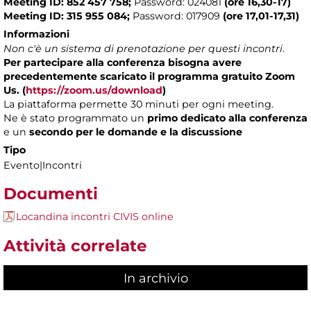
Meeting ID: 852 457 758;
Password: 024081
(ore 16,30-17)
Meeting ID: 315 955 084;
Password: 017909
(ore 17,01-17,31)
Informazioni
Non c'è un sistema di prenotazione per questi incontri
.
Per partecipare alla conferenza bisogna avere
precedentemente scaricato il programma gratuito Zoom
Us. (
https://zoom.us/download
)
La piattaforma permette 30 minuti per ogni meeting.
Ne è stato programmato un
primo dedicato alla conferenza
e un
secondo per le domande e la discussione
Tipo
Evento|Incontri
Documenti
Locandina incontri CIVIS online
Attività correlate
In archivio