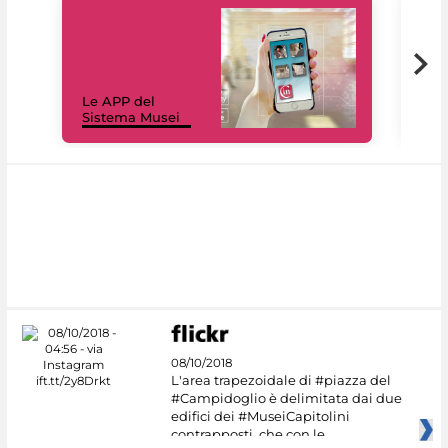
Il 
Le APP del
Mus
Sistema Musei
net
08/10/2018
L'area trapezoidale di #piazza del
#Campidoglio è delimitata dai due
edifici dei #MuseiCapitolini
contrapposti, che con le