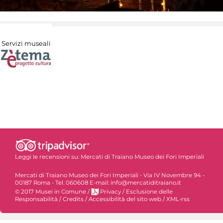
Servizi museali
Leggi le recensioni su:
Mercati di Traiano Museo dei Fori Imperiali
Mercati di Traiano Museo dei Fori Imperiali - Via IV Novembre 94 -
00187 Roma - Tel. 060608 E-mail: info@mercatiditraiano.it
© 2017 Musei in Comune
/
Privacy
/
Esclusione delle
Responsabilità
/
Credits
/
Accessibilità del sito web
/
XML-rss