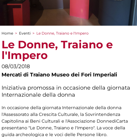
Home
>
Eventi
>
Le Donne, Traiano e l'Impero
Tu sei qui
Le Donne, Traiano e
l'Impero
08/03/2018
Mercati di Traiano Museo dei Fori Imperiali
Iniziativa promossa in occasione della giornata
Internazionale della donna
In occasione della giornata Internazionale della donna
l'Assessorato alla Crescita Culturale, la Sovrintendenza
Capitolina ai Beni Culturali e l'Associazione DonnediCarta
presentano "Le Donne, Traiano e l'Impero". La voce della
guida archeologica e le voci delle Persone libro.