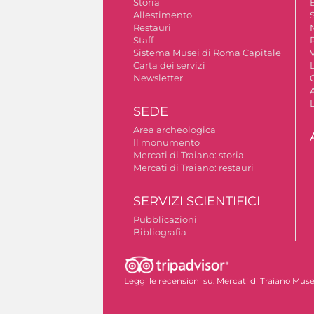
Storia
Allestimento
S
Restauri
Staff
Sistema Musei di Roma Capitale
V
Carta dei servizi
Newsletter
A
SEDE
Area archeologica
Il monumento
Mercati di Traiano: storia
Mercati di Traiano: restauri
SERVIZI SCIENTIFICI
Pubblicazioni
Bibliografia
Autorizzazione riprese fotografiche
Leggi le recensioni su:
Mercati di Traiano Museo