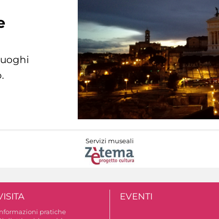
e
 luoghi
.
Servizi museali
VISITA
EVENTI
Informazioni pratiche