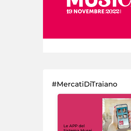
#MercatiDiTraiano
Le APP del
Sistema Musei