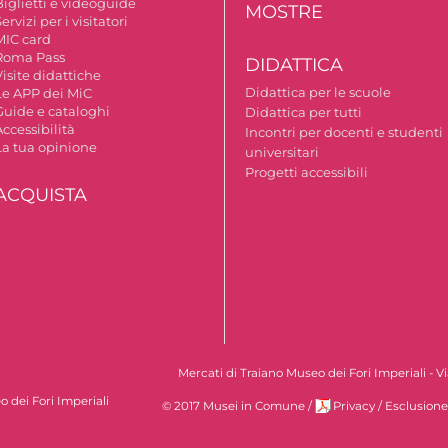
Biglietti e videoguide
MOSTRE
ervizi per i visitatori
MIC card
Roma Pass
DIDATTICA
isite didattiche
Didattica per le scuole
Le APP dei MiC
Guide e cataloghi
Didattica per tutti
ccessibilità
Incontri per docenti e studenti
La tua opinione
universitari
Progetti accessibili
ACQUISTA
Mercati di Traiano Museo dei Fori Imperiali - 
 dei Fori Imperiali
© 2017 Musei in Comune
/
Privacy
/
Esclusione