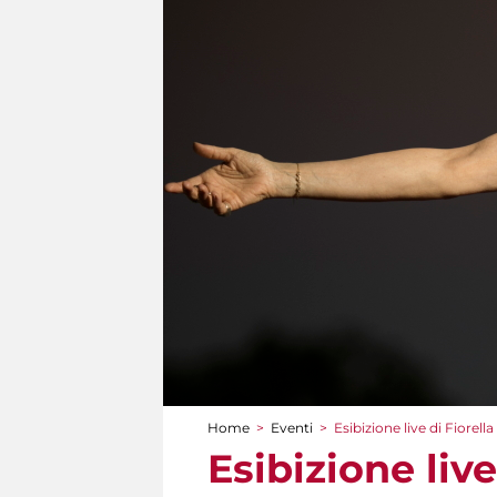
Home
>
Eventi
>
Esibizione live di Fiorel
Tu sei qui
Esibizione liv