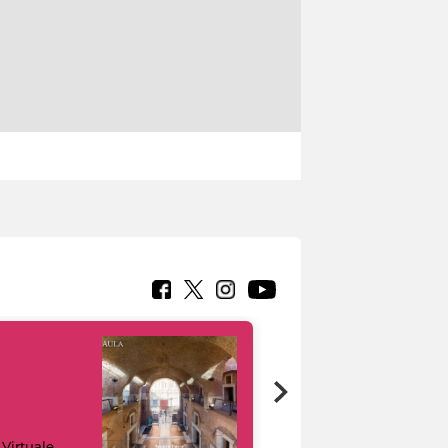
Google Arts &
 Virtuale
Culture