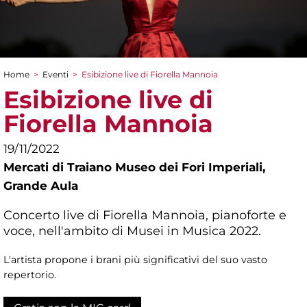
Home
>
Eventi
>
Esibizione live di Fiorella Mannoia
Tu sei qui
Esibizione live di
Fiorella Mannoia
19/11/2022
Mercati di Traiano Museo dei Fori Imperiali,
Grande Aula
Concerto live di Fiorella Mannoia, pianoforte e
voce, nell'ambito di Musei in Musica 2022.
L'artista propone i brani più significativi del suo vasto
repertorio.