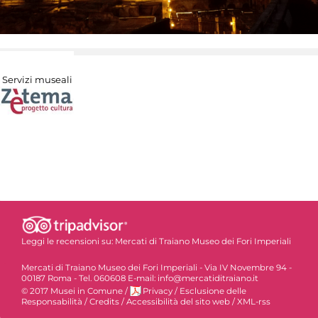
Servizi museali
Leggi le recensioni su:
Mercati di Traiano Museo dei Fori Imperiali
Mercati di Traiano Museo dei Fori Imperiali - Via IV Novembre 94 -
00187 Roma - Tel. 060608 E-mail: info@mercatiditraiano.it
© 2017 Musei in Comune
/
Privacy
/
Esclusione delle
Responsabilità
/
Credits
/
Accessibilità del sito web
/
XML-rss