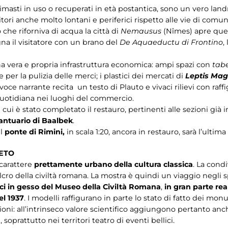
 rimasti in uso o recuperati in età postantica, sono un vero la
ri anche molto lontani e periferici rispetto alle vie di comuni
 che riforniva di acqua la città di
Nemausus
(Nîmes) apre quest
a il visitatore con un brano del
De Aquaeductu di Frontino
,
a vera e propria infrastruttura economica: ampi spazi con
tab
er la pulizia delle merci; i plastici dei mercati di
Leptis Mag
voce narrante recita un testo di Plauto e vivaci rilievi con raf
ta quotidiana nei luoghi del commercio.
cui è stato completato il restauro, pertinenti alle sezioni già
santuario di Baalbek
.
el
ponte di Rimini,
in scala 1:20, ancora in restauro, sarà l’ultim
LETO
 carattere
prettamente urbano della cultura classica
. La condi
fulcro della civiltà romana. La mostra è quindi un viaggio negli sp
ici in gesso del Museo della Civiltà Romana
,
in gran parte rea
l 1937
. I modelli raffigurano in parte lo stato di fatto dei mo
zioni: all’intrinseco valore scientifico aggiungono pertanto an
prattutto nei territori teatro di eventi bellici.