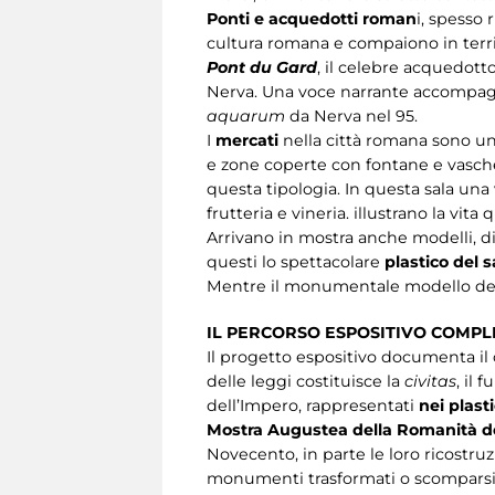
Ponti e acquedotti roman
i, spesso
cultura romana e compaiono in territo
Pont du Gard
, il celebre acquedotto
Nerva. Una voce narrante accompagn
aquarum
da Nerva nel 95.
I
mercati
nella città romana sono un
e zone coperte con fontane e vasche p
questa tipologia. In questa sala una 
frutteria e vineria. illustrano la vi
Arrivano in mostra anche modelli, di 
questi lo spettacolare
plastico del 
Mentre il monumentale modello d
IL PERCORSO ESPOSITIVO COMP
Il progetto espositivo documenta il
delle leggi costituisce la
civitas
, il 
dell’Impero, rappresentati
nei plast
Mostra Augustea della Romanità de
Novecento, in parte le loro ricostru
monumenti trasformati o scomparsi, so