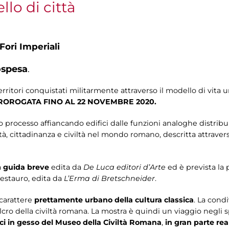
lo di città
Fori Imperiali
ospesa
.
erritori conquistati militarmente attraverso il modello di vita u
ROROGATA FINO AL 22 NOVEMBRE 2020.
processo affiancando edifici dalle funzioni analoghe distribuit
ttà, cittadinanza e civiltà nel mondo romano, descritta attraverso
a
guida breve
edita da
De Luca editori d’Arte
ed è prevista la 
restauro, edita da
L’Erma di Bretschneider
.
 carattere
prettamente urbano della cultura classica
. La condi
fulcro della civiltà romana. La mostra è quindi un viaggio negli sp
ici in gesso del Museo della Civiltà Romana
,
in gran parte rea