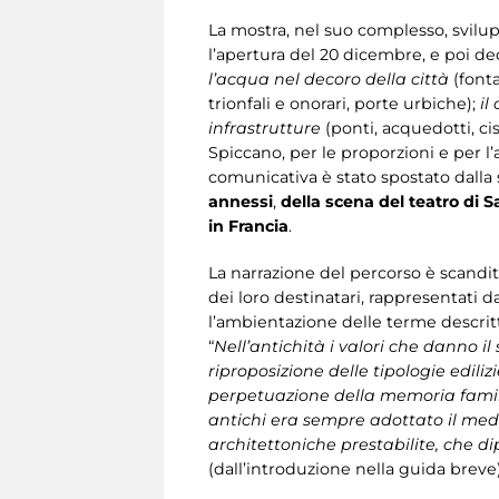
La mostra, nel suo complesso, svilu
l’apertura del 20 dicembre, e poi dec
l’acqua nel decoro della città
(fonta
trionfali e onorari, porte urbiche);
il
infrastrutture
(ponti, acquedotti, cis
Spiccano, per le proporzioni e per l’
comunicativa è stato spostato dalla
annessi
,
della scena del teatro di S
in Francia
.
La narrazione del percorso è scandita
dei loro destinatari, rappresentati d
l’ambientazione delle terme descrit
“
Nell’antichità i valori che danno i
riproposizione delle tipologie ediliz
perpetuazione della memoria famili
antichi era sempre adottato il mede
architettoniche prestabilite, che 
(dall’introduzione nella guida breve)