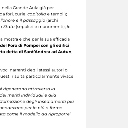
ti nella Grande Aula già per
da fori, curie,
capitolia
e templi);
, l’onore e il passaggio
(archi
lo Stato
(sepolcri e monumenti);
le
la mostra e che per la sua efficacia
del Foro di Pompei con gli edifici
orta detta di Sant’Andrea ad Autun
,
voci narranti degli stessi autori o
 questi risulta particolarmente vivace
si rigenerano attraverso la
dei meriti individuali e alla
asformazione degli insediamenti più
ispondevano per lo più a forme
ata come il modello da riproporre
”