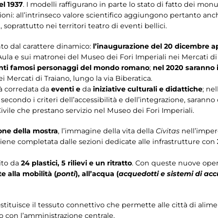
l 1937
. I modelli raffigurano in parte lo stato di fatto dei mo
zioni: all’intrinseco valore scientifico aggiungono pertanto an
prattutto nei territori teatro di eventi bellici.
to dal carattere dinamico:
l’inaugurazione del
20 dicembre
ap
 Aula e sui matronei del Museo dei Fori Imperiali nei Mercati di
tanti famosi personaggi del mondo romano
;
nel 2020 saranno 
i Mercati di Traiano, lungo la via Biberatica.
rà corredata da
eventi e
da
iniziative culturali e didattiche
; ne
i secondo i criteri dell’accessibilità e dell’integrazione, saranno c
ivile che prestano servizio nel Museo dei Fori Imperiali.
one della mostra
, l’immagine della vita della
Civitas
nell’imper
 viene completata dalle sezioni dedicate alle infrastrutture con
ito da
24 plastici, 5 rilievi e un ritratto
. Con queste nuove ope
e alla mobilità (
ponti
), all’acqua (
acquedotti e sistemi di ac
costituisce il tessuto connettivo che permette alle città di alim
o con l’amministrazione centrale.