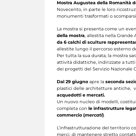
Mostra Augustea della Romanità de
Novecento, in parte le loro ricostru
monumenti trasformati o scomparsi, so
La mostra si presenta come un even
della mostra
, allestita nella Grande
da 6 calchi di sculture rappresen
allestite lungo il percorso esterno de
Per tutta la sua durata, la mostra sa
attività didattiche, indirizzate a tutt
dei progetti del Servizio Nazionale C
Dal 29 giugno
apre la
seconda sezi
plastici delle architetture antiche,
acquedotti e mercati.
Un nuovo nucleo di modelli, costitu
completa con
le infrastrutture legat
commercio (
mercati
)
.
L’infrastrutturazione del territorio 
merci, di mantenere stretto contatt