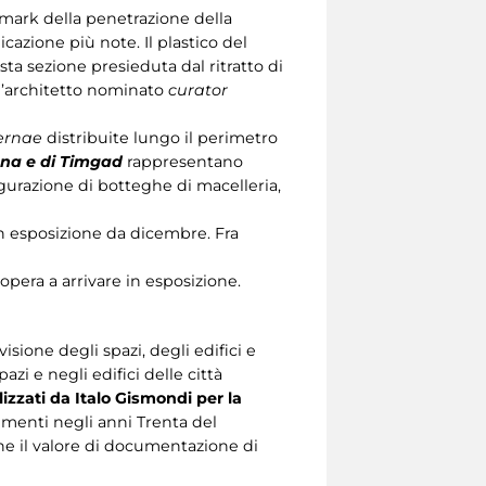
ndmark della penetrazione della
cazione più note. Il plastico del
a sezione presieduta dal ritratto di
 l’architetto nominato
curator
ernae
distribuite lungo il perimetro
na e di Timgad
rappresentano
figurazione di botteghe di macelleria,
 in esposizione da dicembre. Fra
a opera a arrivare in esposizione.
visione degli spazi, degli edifici e
azi e negli edifici delle città
lizzati da Italo Gismondi per la
numenti negli anni Trenta del
che il valore di documentazione di