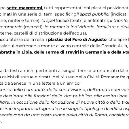
ppa
sette macrotemi
, tutti rappresentati dai plastici posiziona
linati in una serie di temi specifici
: gli spazi pubblici
(indicati 
ne, ninfei e terme);
lo spettacolo
(teatri e anfiteatri);
il trionfo
 commercio
(mercati);
la memoria individuale
,
familiare e del
terne, castelli di distribuzione dell’acqua).
accuratezza della resa, i
plastici del Foro di Augusto
, che apre 
 sala sul matroneo a monte al vano centrale della Grande Aula,
abratha in Libia
,
delle Terme di Treviri in Germania e della P
 da testi antichi pertinenti ai singoli temi e pronunciati dalle 
a calchi di statue o ritratti del Museo della Civiltà Romana: fra
ta da Seneca in una lettera a un amico.
l senso della comunità, della condivisione, dell’appartenenza 
ie destinate alle funzioni della vita pubblica, alla esaltazione 
are. In occasione della fondazione di nuove città o della tr
simo impianto ortogonale e le singole tipologie di edifici r
dipendevano da una costruzione della città di Roma, consider
.