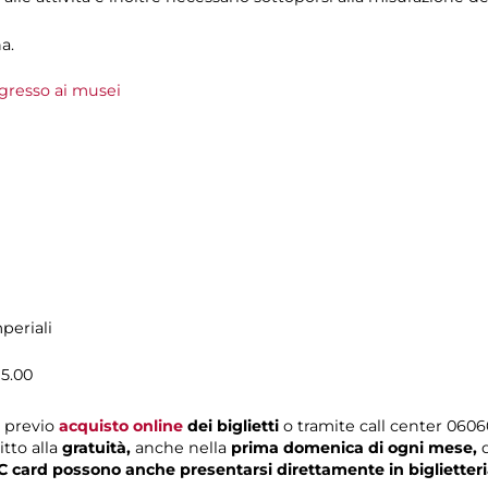
a.
gresso ai musei
periali
15.00
previo
acquisto online
dei biglietti
o tramite call center 060608
itto alla
gratuità,
anche nella
prima domenica di ogni mese,
C card possono anche presentarsi direttamente in biglietter