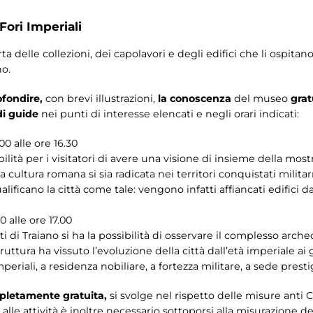
Fori Imperiali
delle collezioni, dei capolavori e degli edifici che li ospitan
no.
fondire,
con brevi illustrazioni,
la conoscenza
del museo
grat
di guide
nei punti di interesse elencati e negli orari indicati:
00 alle ore 16.30
lità per i visitatori di avere una visione di insieme della mostra
a cultura romana si sia radicata nei territori conquistati milita
lificano la città come tale: vengono infatti affiancati edifici d
0 alle ore 17.00
 di Traiano si ha la possibilità di osservare il complesso arche
tura ha vissuto l’evoluzione della città dall’età imperiale ai g
periali, a residenza nobiliare, a fortezza militare, a sede prest
mpletamente
gratuita,
si svolge nel rispetto delle misure anti 
alle attività è inoltre necessario sottoporsi alla misurazione 