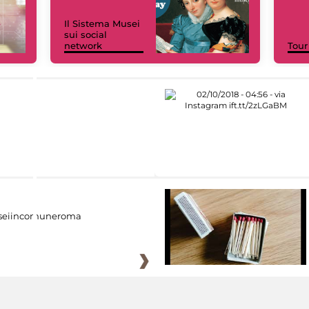
Il Sistema Musei
sui social
network
Tour
eiincomuneroma