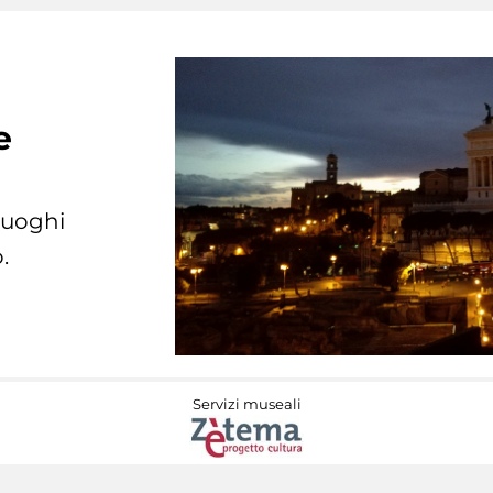
e
 luoghi
.
Servizi museali