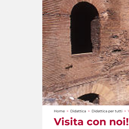
Home
>
Didattica
>
Didattica per tutti
>
Tu sei qui
Visita con noi!