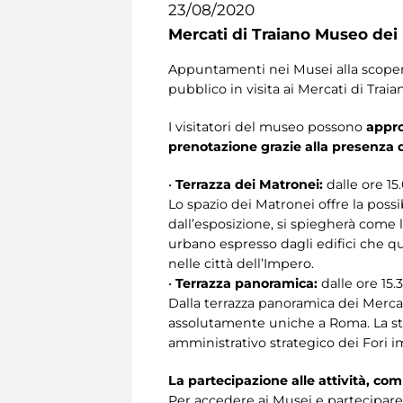
23/08/2020
Mercati di Traiano Museo dei 
Appuntamenti nei Musei alla scoperta 
pubblico in visita ai Mercati di Traia
I visitatori del museo possono
appro
prenotazione grazie alla presenza 
•
Terrazza dei Matronei:
dalle ore 15.
Lo spazio dei Matronei offre la possibi
dall’esposizione, si spiegherà come l
urbano espresso dagli edifici che qua
nelle città dell’Impero.
•
Terrazza panoramica:
dalle ore 15.3
Dalla terrazza panoramica dei Mercati
assolutamente uniche a Roma. La strut
amministrativo strategico dei Fori im
La partecipazione alle attività
, co
Per accedere ai Musei e partecipare 