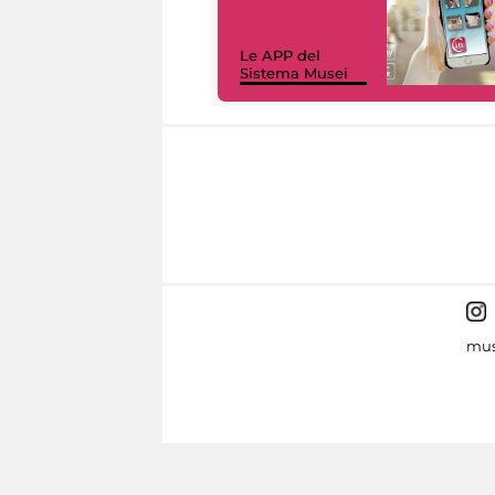
Le APP del
Sistema Musei
mus