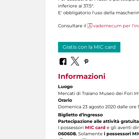
inferiore ai 37.5°.
E' obbligatorio l'uso della mascherin
Consultare il
vademecum per l'in
Gratis con la MIC card
Informazioni
Luogo
Mercati di Traiano Museo dei Fori Im
Orario
Domenica 23 agosto 2020 dalle ore 
Biglietto d'ingresso
Partecipazione alle attività
gratuita
I possessori
MIC card
e gli aventi dir
060608.
Solamente
i possessori MI