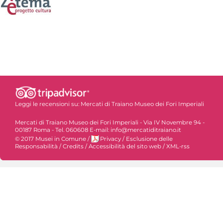
Leggi le recensioni su:
Mercati di Traiano Museo dei Fori Imperiali
Mercati di Traiano Museo dei Fori Imperiali - Via IV Novembre 94 -
00187 Roma - Tel. 060608 E-mail: info@mercatiditraiano.it
© 2017 Musei in Comune
/
Privacy
/
Esclusione delle
Responsabilità
/
Credits
/
Accessibilità del sito web
/
XML-rss