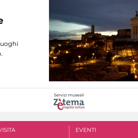
e
 luoghi
.
Servizi museali
VISITA
EVENTI