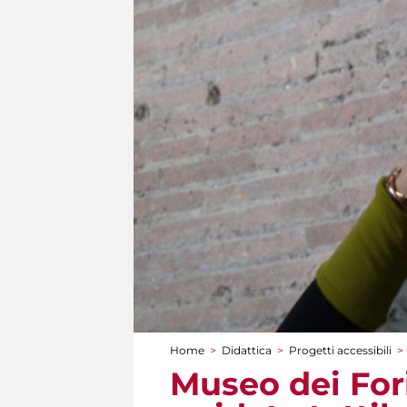
Home
>
Didattica
>
Progetti accessibili
>
Tu sei qui
Museo dei Fori