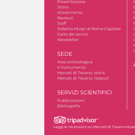
Presentazione
Storia
Allestimento
S
Restauri
Staff
Sistema Musei di Roma Capitale
V
Carta dei servizi
Newsletter
A
SEDE
Area archeologica
Il monumento
Mercati di Traiano: storia
Mercati di Traiano: restauri
SERVIZI SCIENTIFICI
Pubblicazioni
Bibliografia
Autorizzazione riprese fotografiche
Leggi le recensioni su:
Mercati di Traiano Museo