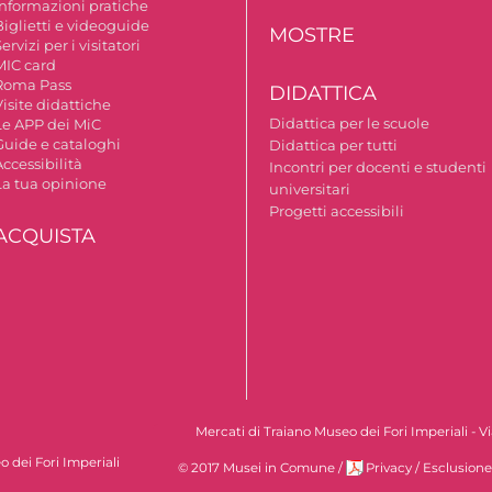
Informazioni pratiche
Biglietti e videoguide
MOSTRE
ervizi per i visitatori
MIC card
Roma Pass
DIDATTICA
isite didattiche
Didattica per le scuole
Le APP dei MiC
Guide e cataloghi
Didattica per tutti
ccessibilità
Incontri per docenti e studenti
La tua opinione
universitari
Progetti accessibili
ACQUISTA
Mercati di Traiano Museo dei Fori Imperiali - 
 dei Fori Imperiali
© 2017 Musei in Comune
/
Privacy
/
Esclusione