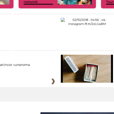
network
Tour
eiincomuneroma