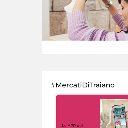
#MercatiDiTraiano
Le APP del