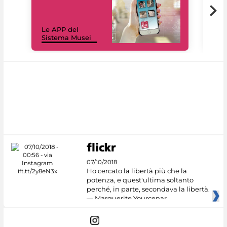
Il 
Le APP del
Mus
Sistema Musei
net
07/10/2018
Ho cercato la libertà più che la
potenza, e quest'ultima soltanto
perché, in parte, secondava la libertà.
— Marguerite Yourcenar