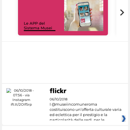
Il 
Le APP del
Mus
Sistema Musei
net
06/10/2018
I @museiincomuneroma
costituiscono un’offerta culturale varia
ed eclettica per il prestigio e la
particolarità delle sedi, per le