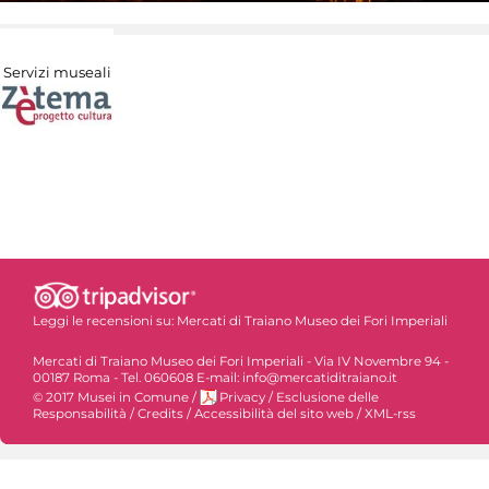
Servizi museali
Leggi le recensioni su:
Mercati di Traiano Museo dei Fori Imperiali
Mercati di Traiano Museo dei Fori Imperiali - Via IV Novembre 94 -
00187 Roma - Tel. 060608 E-mail: info@mercatiditraiano.it
© 2017 Musei in Comune
/
Privacy
/
Esclusione delle
Responsabilità
/
Credits
/
Accessibilità del sito web
/
XML-rss