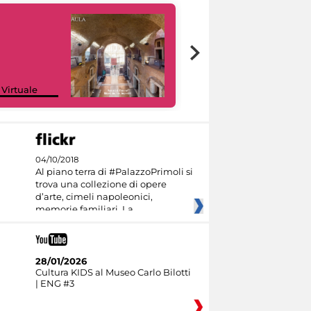
Google Arts &
 Virtuale
Culture
04/10/2018
Al piano terra di #PalazzoPrimoli si
trova una collezione di opere
d’arte, cimeli napoleonici,
memorie familiari. La
28/01/2026
Cultura KIDS al Museo Carlo Bilotti
| ENG #3