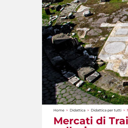
Home
>
Didattica
>
Didattica per tutti
>
Tu sei qui
Mercati di Tra