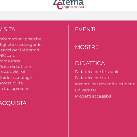
VISITA
EVENTI
Informazioni pratiche
Biglietti e videoguide
MOSTRE
ervizi per i visitatori
MIC card
Roma Pass
DIDATTICA
isite didattiche
Didattica per le scuole
Le APP dei MiC
Guide e cataloghi
Didattica per tutti
ccessibilità
Incontri per docenti e studenti
La tua opinione
universitari
Progetti accessibili
ACQUISTA