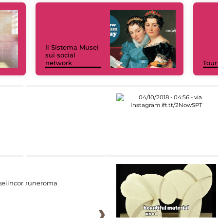
Il Sistema Musei
sui social
network
Tour
eiincomuneroma