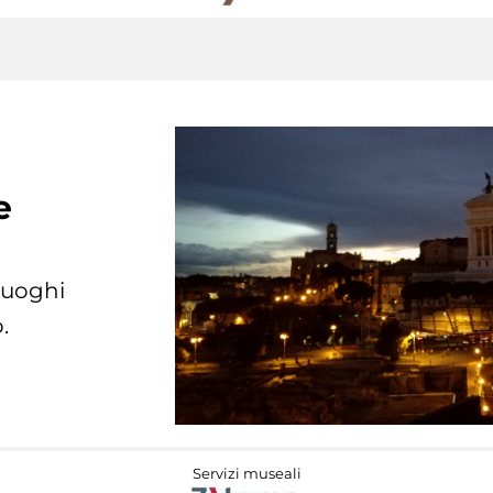
e
 luoghi
.
Servizi museali