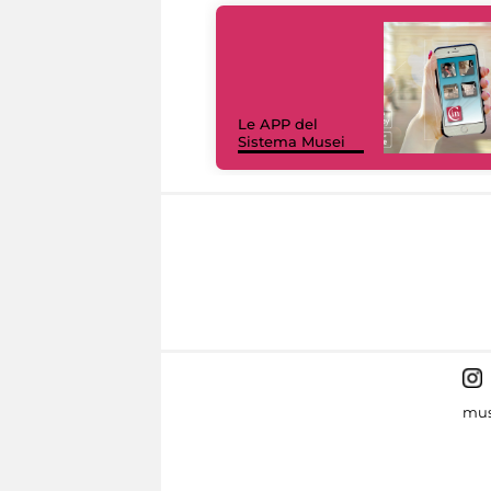
Le APP del
Sistema Musei
mus