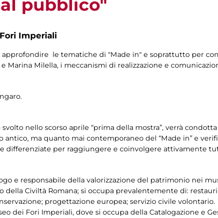
al pubblico"
Fori Imperiali
pprofondire le tematiche di "Made in" e soprattutto per com
o e Marina Milella, i meccanismi di realizzazione e comunicazi
Ungaro.
svolto nello scorso aprile “prima della mostra”, verrà condotta 
o antico, ma quanto mai contemporaneo del “Made in” e verifica
 differenziate per raggiungere e coinvolgere attivamente tutt
go e responsabile della valorizzazione del patrimonio nei muse
 della Civiltà Romana; si occupa prevalentemente di: restauri s
servazione; progettazione europea; servizio civile volontario.
eo dei Fori Imperiali, dove si occupa della Catalogazione e Ge