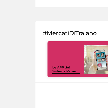
#MercatiDiTraiano
Le APP del
Sistema Musei