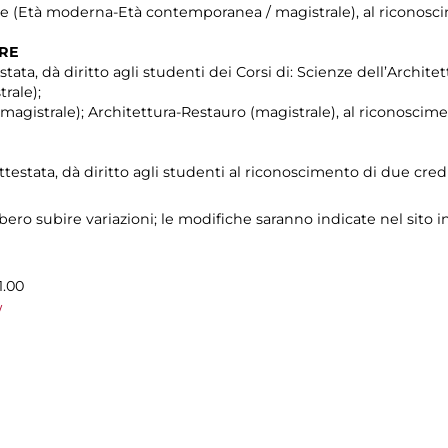
che (Età moderna-Età contemporanea / magistrale), al riconosci
TRE
stata, dà diritto agli studenti dei Corsi di: Scienze dell’Architet
rale);
agistrale); Architettura-Restauro (magistrale), al riconoscime
ttestata, dà diritto agli studenti al riconoscimento di due credi
ro subire variazioni; le modifiche saranno indicate nel sito i
1.00
/