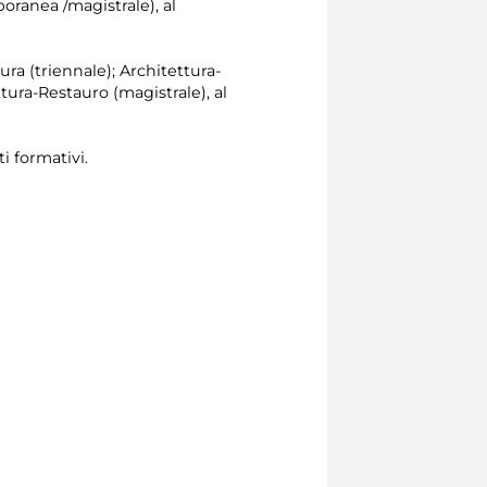
oranea /magistrale), al
tura (triennale); Architettura-
tura-Restauro (magistrale), al
i formativi.