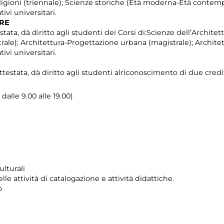
eligioni (triennale); Scienze storiche (Età moderna-Età contemp
ivi universitari.
TRE
stata, dà diritto agli studenti dei Corsi di:Scienze dell’Architet
ale); Architettura-Progettazione urbana (magistrale); Architet
ivi universitari.
ttestata, dà diritto agli studenti alriconoscimento di due credit
dalle 9.00 alle 19.00)
ulturali
e attività di catalogazione e attività didattiche.
no