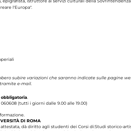
tà, epigrafista, istruttore ai servizi culturali della Sovrintendenz
creare l'Europa".
periali
ero subire variazioni che saranno indicate sulle pagine we
tramite e-mail.
 obbligatoria
.
0608 (tutti i giorni dalle 9.00 alle 19.00)
i formazione.
IVERSITÀ DI ROMA
testata, dà diritto agli studenti dei Corsi di:Studi storico-artist