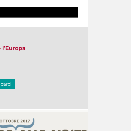
e l’Europa
 card