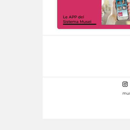
Le APP del
Sistema Musei
mus