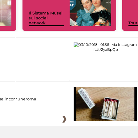
Il Sistema Musei
sui social
network
Tour
eiincomuneroma