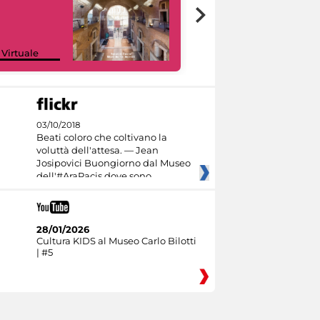
Google Arts &
 Virtuale
Culture
03/10/2018
Beati coloro che coltivano la
voluttà dell'attesa. — Jean
Josipovici Buongiorno dal Museo
dell'#AraPacis dove sono
28/01/2026
Cultura KIDS al Museo Carlo Bilotti
| #5