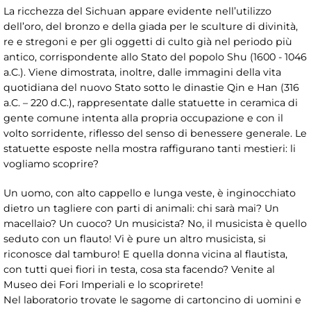
La ricchezza del Sichuan appare evidente nell’utilizzo
dell’oro, del bronzo e della giada per le sculture di divinità,
re e stregoni e per gli oggetti di culto già nel periodo più
antico, corrispondente allo Stato del popolo Shu (1600 - 1046
a.C.). Viene dimostrata, inoltre, dalle immagini della vita
quotidiana del nuovo Stato sotto le dinastie Qin e Han (316
a.C. – 220 d.C.), rappresentate dalle statuette in ceramica di
gente comune intenta alla propria occupazione e con il
volto sorridente, riflesso del senso di benessere generale. Le
statuette esposte nella mostra raffigurano tanti mestieri: li
vogliamo scoprire?
Un uomo, con alto cappello e lunga veste, è inginocchiato
dietro un tagliere con parti di animali: chi sarà mai? Un
macellaio? Un cuoco? Un musicista? No, il musicista è quello
seduto con un flauto! Vi è pure un altro musicista, si
riconosce dal tamburo! E quella donna vicina al flautista,
con tutti quei fiori in testa, cosa sta facendo? Venite al
Museo dei Fori Imperiali e lo scoprirete!
Nel laboratorio trovate le sagome di cartoncino di uomini e