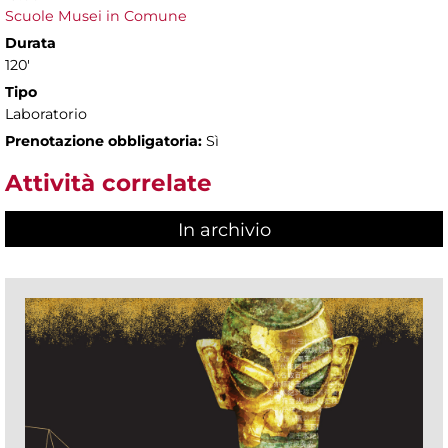
Scuole Musei in Comune
Durata
120'
Tipo
Laboratorio
Prenotazione obbligatoria:
Sì
Attività correlate
In archivio