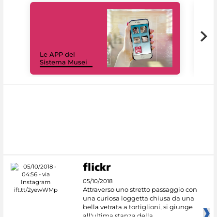
Il 
Le APP del
Mus
Sistema Musei
net
05/10/2018
Attraverso uno stretto passaggio con
una curiosa loggetta chiusa da una
bella vetrata a tortiglioni, si giunge
all'ultima stanza della