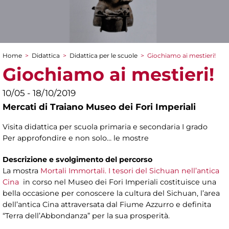
Home
>
Didattica
>
Didattica per le scuole
>
Giochiamo ai mestieri!
Tu sei qui
Giochiamo ai mestieri!
10/05 - 18/10/2019
Mercati di Traiano Museo dei Fori Imperiali
Visita didattica per scuola primaria e secondaria I grado
Per approfondire e non solo… le mostre
Descrizione e svolgimento del percorso
La mostra
Mortali Immortali. I tesori del Sichuan nell’antica
Cina
in corso nel Museo dei Fori Imperiali costituisce una
bella occasione per conoscere la cultura del Sichuan, l’area
dell’antica Cina attraversata dal Fiume Azzurro e definita
“Terra dell’Abbondanza” per la sua prosperità.