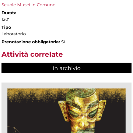
Scuole Musei in Comune
Durata
120'
Tipo
Laboratorio
Prenotazione obbligatoria:
Sì
Attività correlate
In archivio