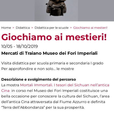
Home
>
Didattica
>
Didattica per le scuole
>
Giochiamo ai mestieri!
Tu sei qui
Giochiamo ai mestieri!
10/05 - 18/10/2019
Mercati di Traiano Museo dei Fori Imperiali
Visita didattica per scuola primaria e secondaria I grado
Per approfondire e non solo… le mostre
Descrizione e svolgimento del percorso
La mostra
Mortali Immortali. I tesori del Sichuan nell’antica
Cina
in corso nel Museo dei Fori Imperiali costituisce una
bella occasione per conoscere la cultura del Sichuan, l’area
dell’antica Cina attraversata dal Fiume Azzurro e definita
“Terra dell’Abbondanza” per la sua prosperità.