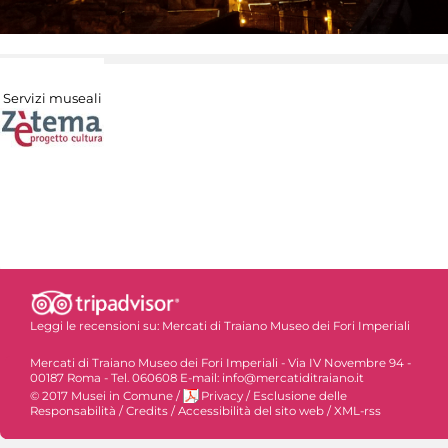
Servizi museali
Leggi le recensioni su:
Mercati di Traiano Museo dei Fori Imperiali
Mercati di Traiano Museo dei Fori Imperiali - Via IV Novembre 94 -
00187 Roma - Tel. 060608 E-mail: info@mercatiditraiano.it
© 2017 Musei in Comune
/
Privacy
/
Esclusione delle
Responsabilità
/
Credits
/
Accessibilità del sito web
/
XML-rss