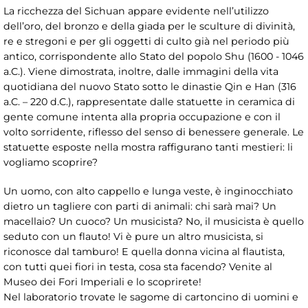
La ricchezza del Sichuan appare evidente nell’utilizzo
dell’oro, del bronzo e della giada per le sculture di divinità,
re e stregoni e per gli oggetti di culto già nel periodo più
antico, corrispondente allo Stato del popolo Shu (1600 - 1046
a.C.). Viene dimostrata, inoltre, dalle immagini della vita
quotidiana del nuovo Stato sotto le dinastie Qin e Han (316
a.C. – 220 d.C.), rappresentate dalle statuette in ceramica di
gente comune intenta alla propria occupazione e con il
volto sorridente, riflesso del senso di benessere generale. Le
statuette esposte nella mostra raffigurano tanti mestieri: li
vogliamo scoprire?
Un uomo, con alto cappello e lunga veste, è inginocchiato
dietro un tagliere con parti di animali: chi sarà mai? Un
macellaio? Un cuoco? Un musicista? No, il musicista è quello
seduto con un flauto! Vi è pure un altro musicista, si
riconosce dal tamburo! E quella donna vicina al flautista,
con tutti quei fiori in testa, cosa sta facendo? Venite al
Museo dei Fori Imperiali e lo scoprirete!
Nel laboratorio trovate le sagome di cartoncino di uomini e