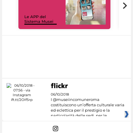
Il 
Le APP del
Mus
Sistema Musei
net
06/10/2018
I @museiincomuneroma
costituiscono un’offerta culturale varia
ed eclettica per il prestigio e la
particolarità delle sedi, per le