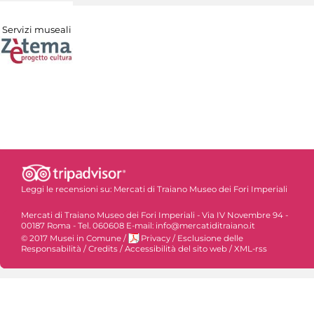
Servizi museali
Leggi le recensioni su:
Mercati di Traiano Museo dei Fori Imperiali
Mercati di Traiano Museo dei Fori Imperiali - Via IV Novembre 94 -
00187 Roma - Tel. 060608 E-mail: info@mercatiditraiano.it
© 2017 Musei in Comune
/
Privacy
/
Esclusione delle
Responsabilità
/
Credits
/
Accessibilità del sito web
/
XML-rss