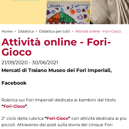
Home
>
Didattica
>
Didattica per tutti
>
Attività online - Fori-Gioco
Tu sei qui
Attività online - Fori-
Gioco
21/09/2020 - 30/06/2021
Mercati di Traiano Museo dei Fori Imperiali,
Facebook
Rubrica sui Fori Imperiali dedicata ai bambini dal titolo
“
Fori-Gioco
”
.
2° ciclo della rubrica
“
Fori-Gioco
”
con attività dedicata ai più
piccoli. Attraverso dei post sulla storia dei cinque Fori