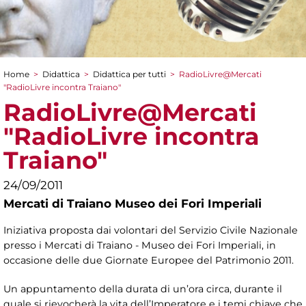
Home
>
Didattica
>
Didattica per tutti
>
RadioLivre@Mercati
Tu sei qui
"RadioLivre incontra Traiano"
RadioLivre@Mercati
"RadioLivre incontra
Traiano"
24/09/2011
Mercati di Traiano Museo dei Fori Imperiali
Iniziativa proposta dai volontari del Servizio Civile Nazionale
presso i Mercati di Traiano - Museo dei Fori Imperiali, in
occasione delle due Giornate Europee del Patrimonio 2011.
Un appuntamento della durata di un’ora circa, durante il
quale si rievocherà la vita dell’Imperatore e i temi chiave che