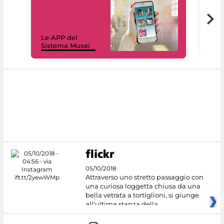
Il 
Le APP del
Mus
Sistema Musei
net
05/10/2018
Attraverso uno stretto passaggio con
una curiosa loggetta chiusa da una
bella vetrata a tortiglioni, si giunge
all'ultima stanza della