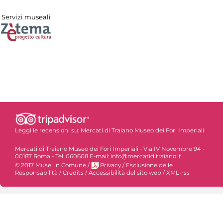
Servizi museali
Leggi le recensioni su:
Mercati di Traiano Museo dei Fori Imperiali
Mercati di Traiano Museo dei Fori Imperiali - Via IV Novembre 94 -
00187 Roma - Tel. 060608 E-mail: info@mercatiditraiano.it
© 2017 Musei in Comune
/
Privacy
/
Esclusione delle
Responsabilità
/
Credits
/
Accessibilità del sito web
/
XML-rss