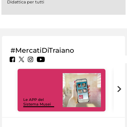
Didattica per tutti
#MercatiDiTraiano
Il 
Le APP del
Mus
Sistema Musei
net