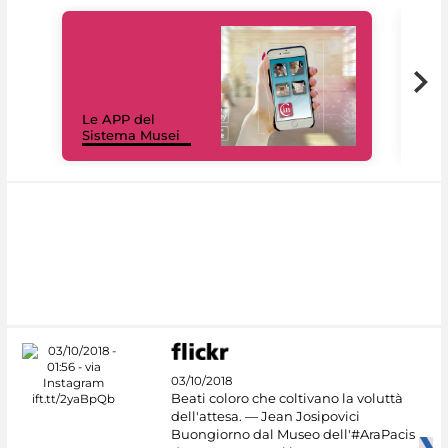
Il 
Le APP del
Mus
Sistema Musei
net
03/10/2018
Beati coloro che coltivano la voluttà
dell'attesa. — Jean Josipovici
Buongiorno dal Museo dell'#AraPacis