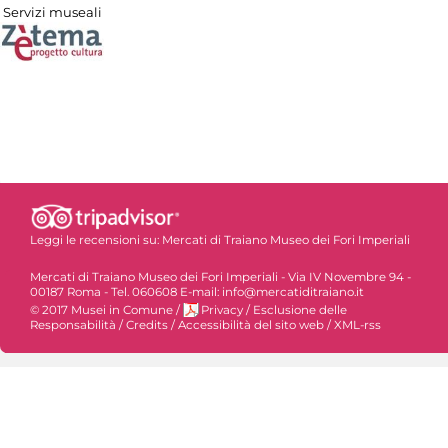
Servizi museali
Leggi le recensioni su:
Mercati di Traiano Museo dei Fori Imperiali
Mercati di Traiano Museo dei Fori Imperiali - Via IV Novembre 94 -
00187 Roma - Tel. 060608 E-mail: info@mercatiditraiano.it
© 2017 Musei in Comune
/
Privacy
/
Esclusione delle
Responsabilità
/
Credits
/
Accessibilità del sito web
/
XML-rss