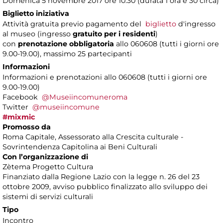
Domenica 5 novembre 2017 ore 10.30 (durata 1 ora e 30 circa)
Biglietto iniziativa
Attività gratuita previo pagamento del
biglietto
d'ingresso
al museo (ingresso
gratuito per i residenti
)
con
prenotazione obbligatoria
allo 060608 (tutti i giorni ore
9.00-19.00), massimo 25 partecipanti
Informazioni
Informazioni e prenotazioni allo 060608 (tutti i giorni ore
9.00-19.00)
Facebook
@Museiincomuneroma
Twitter
@museiincomune
#mixmic
Promosso da
Roma Capitale, Assessorato alla Crescita culturale -
Sovrintendenza Capitolina ai Beni Culturali
Con l’organizzazione di
Zètema Progetto Cultura
Finanziato dalla Regione Lazio con la legge n. 26 del 23
ottobre 2009, avviso pubblico finalizzato allo sviluppo dei
sistemi di servizi culturali
Tipo
Incontro