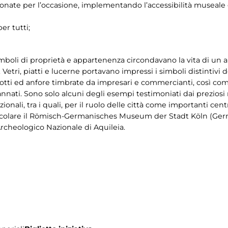
ionate per l’occasione, implementando l’accessibilità museale g
per tutti;
i simboli di proprietà e appartenenza circondavano la vita di 
ri, piatti e lucerne portavano impressi i simboli distintivi de
otti ed anfore timbrate da impresari e commercianti, così come
nati. Sono solo alcuni degli esempi testimoniati dai preziosi 
onali, tra i quali, per il ruolo delle città come importanti cen
olare il Römisch-Germanisches Museum der Stadt Köln (Germa
Archeologico Nazionale di Aquileia.