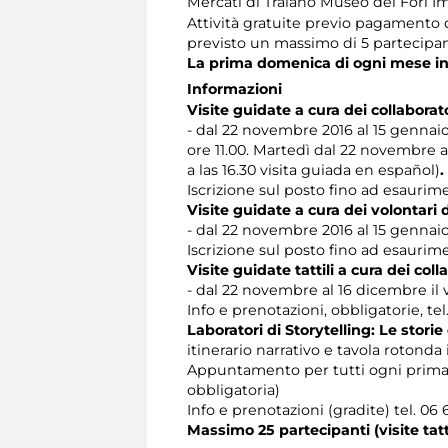
Mercati di Traiano Museo dei Fori Im
Attività gratuite previo pagamento
previsto un massimo di 5 partecipan
La prima domenica di ogni mese ingr
Informazioni
Visite guidate
a cura dei collaborat
- dal 22 novembre 2016 al 15 gennaio 
ore 11.00. Martedì dal 22 novembre a
a las 16.30 visita guiada en español)
.
Iscrizione sul posto fino ad esaurim
Visite guidate a cura dei volontari d
- dal 22 novembre 2016 al 15 gennaio 
Iscrizione sul posto fino ad esaurim
Visite guidate tattili a cura dei col
- dal 22 novembre al 16 dicembre il 
Info e prenotazioni, obbligatorie, te
Laboratori di Storytelling: Le storie
itinerario narrativo e tavola rotonda 
Appuntamento per tutti ogni prim
obbligatoria)
Info e prenotazioni (gradite) tel. 06
Massimo 25 partecipanti (visite tat