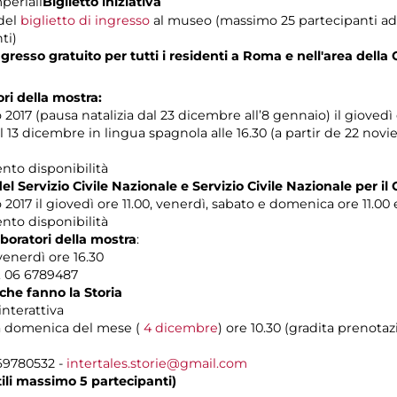
periali
Biglietto iniziativa
 del
biglietto di ingresso
al museo (massimo 25 partecipanti ad e
ti)
esso gratuito per tutti i residenti a Roma e nell'area della 
ori della mostra:
2017 (pausa natalizia dal 23 dicembre all’8 gennaio) il giovedì 
l 13 dicembre in lingua spagnola alle 16.30 (a partir de 22 no
ento disponibilità
el Servizio Civile Nazionale e Servizio Civile Nazionale per il 
2017 il giovedì ore 11.00, venerdì, sabato e domenica ore 11.00 e
ento disponibilità
laboratori della mostra
:
venerdì ore 16.30
l. 06 6789487
 che fanno la Storia
interattiva
a domenica del mese (
4 dicembre
) ore 10.30 (gradita prenota
 69780532 -
intertales.storie@gmail.com
tili massimo 5 partecipanti)