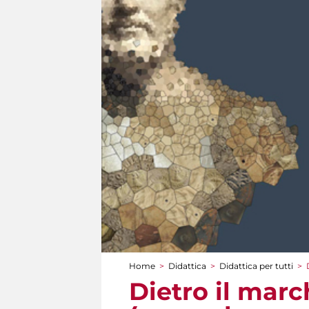
Home
>
Didattica
>
Didattica per tutti
>
Tu sei qui
Dietro il marc