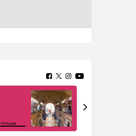
Google Arts &
 Virtuale
Culture