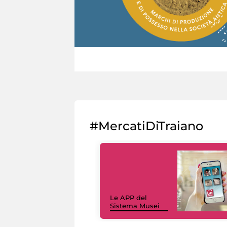
#MercatiDiTraiano
Le APP del
Sistema Musei