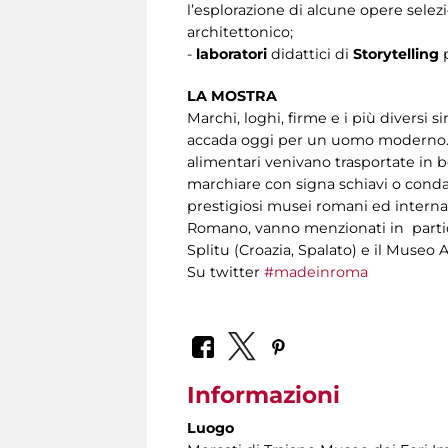
l’esplorazione di alcune opere selez
architettonico;
-
laboratori
didattici di
Storytelling
LA MOSTRA
Marchi, loghi, firme e i più divers
accada oggi per un uomo moderno. Vet
alimentari venivano trasportate in b
marchiare con signa schiavi o condan
prestigiosi musei romani ed internazi
Romano, vanno menzionati in partic
Splitu (Croazia, Spalato) e il Museo 
Su twitter
#madeinroma
Informazioni
Luogo