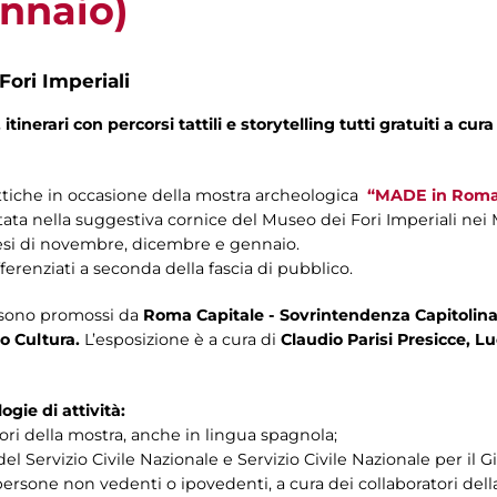
nnaio)
Fori Imperiali
itinerari con percorsi tattili e storytelling tutti gratuiti a cura
attiche in occasione della mostra archeologica
“MADE in Roma.
itata nella suggestiva cornice del Museo dei Fori Imperiali nei 
mesi di novembre, dicembre e gennaio.
ferenziati a seconda della fascia di pubblico.
 sono
promossi da
Roma Capitale - Sovrintendenza Capitolina 
o Cultura.
L’esposizione è a cura di
Claudio Parisi Presicce, L
gie di attività:
ori della mostra, anche in lingua spagnola;
del Servizio Civile Nazionale e Servizio Civile Nazionale per il 
persone non vedenti o ipovedenti, a cura dei collaboratori del