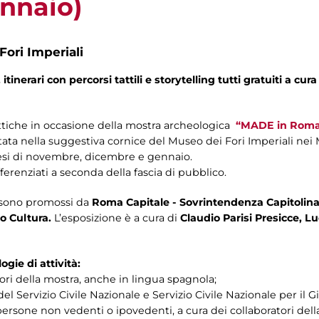
nnaio)
Fori Imperiali
itinerari con percorsi tattili e storytelling tutti gratuiti a cura
attiche in occasione della mostra archeologica
“MADE in Roma.
itata nella suggestiva cornice del Museo dei Fori Imperiali nei 
mesi di novembre, dicembre e gennaio.
ferenziati a seconda della fascia di pubblico.
 sono
promossi da
Roma Capitale - Sovrintendenza Capitolina 
o Cultura.
L’esposizione è a cura di
Claudio Parisi Presicce, L
gie di attività:
ori della mostra, anche in lingua spagnola;
del Servizio Civile Nazionale e Servizio Civile Nazionale per il 
persone non vedenti o ipovedenti, a cura dei collaboratori del