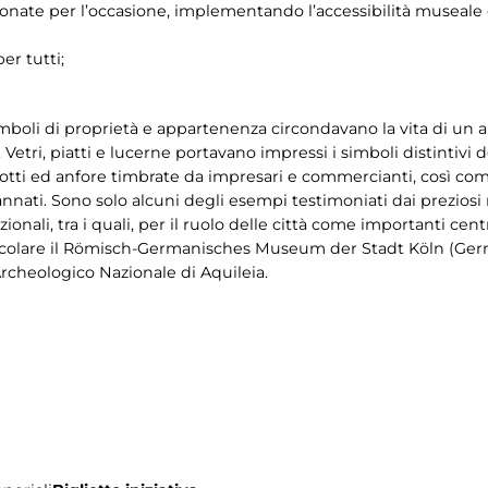
ionate per l’occasione, implementando l’accessibilità museale g
per tutti;
i simboli di proprietà e appartenenza circondavano la vita di 
ri, piatti e lucerne portavano impressi i simboli distintivi de
otti ed anfore timbrate da impresari e commercianti, così come
nati. Sono solo alcuni degli esempi testimoniati dai preziosi 
onali, tra i quali, per il ruolo delle città come importanti cen
olare il Römisch-Germanisches Museum der Stadt Köln (Germa
Archeologico Nazionale di Aquileia.