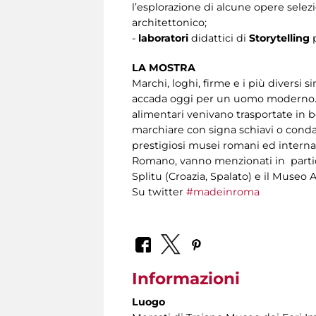
l’esplorazione di alcune opere selez
architettonico;
-
laboratori
didattici di
Storytelling
LA MOSTRA
Marchi, loghi, firme e i più divers
accada oggi per un uomo moderno. Vet
alimentari venivano trasportate in b
marchiare con signa schiavi o condan
prestigiosi musei romani ed internazi
Romano, vanno menzionati in partic
Splitu (Croazia, Spalato) e il Museo 
Su twitter
#madeinroma
Informazioni
Luogo