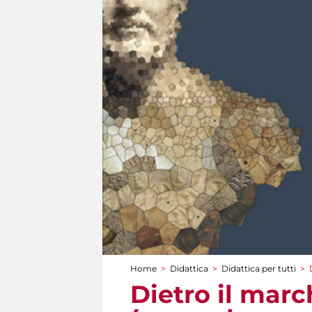
Home
>
Didattica
>
Didattica per tutti
>
Tu sei qui
Dietro il marc