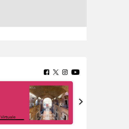
Google Arts &
 Virtuale
Culture