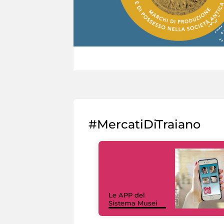
#MercatiDiTraiano
Le APP del
Sistema Musei