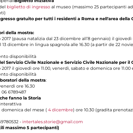
periali
Biglietto iniziativa
 del
biglietto di ingresso
al museo (massimo 25 partecipanti ad e
ti)
esso gratuito per tutti i residenti a Roma e nell'area della 
ori della mostra:
2017 (pausa natalizia dal 23 dicembre all’8 gennaio) il giovedì 
l 13 dicembre in lingua spagnola alle 16.30 (a partir de 22 no
ento disponibilità
el Servizio Civile Nazionale e Servizio Civile Nazionale per il 
2017 il giovedì ore 11.00, venerdì, sabato e domenica ore 11.00 e
ento disponibilità
laboratori della mostra
:
venerdì ore 16.30
l. 06 6789487
 che fanno la Storia
interattiva
a domenica del mese (
4 dicembre
) ore 10.30 (gradita prenota
 69780532 -
intertales.storie@gmail.com
tili massimo 5 partecipanti)