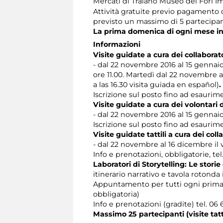
Mercati di Traiano Museo dei Fori Im
Attività gratuite previo pagamento
previsto un massimo di 5 partecipan
La prima domenica di ogni mese ingr
Informazioni
Visite guidate
a cura dei collaborat
- dal 22 novembre 2016 al 15 gennaio 
ore 11.00. Martedì dal 22 novembre a
a las 16.30 visita guiada en español)
.
Iscrizione sul posto fino ad esaurim
Visite guidate a cura dei volontari d
- dal 22 novembre 2016 al 15 gennaio 
Iscrizione sul posto fino ad esaurim
Visite guidate tattili a cura dei col
- dal 22 novembre al 16 dicembre il 
Info e prenotazioni, obbligatorie, te
Laboratori di Storytelling: Le storie
itinerario narrativo e tavola rotonda 
Appuntamento per tutti ogni prim
obbligatoria)
Info e prenotazioni (gradite) tel. 06
Massimo 25 partecipanti (visite tat