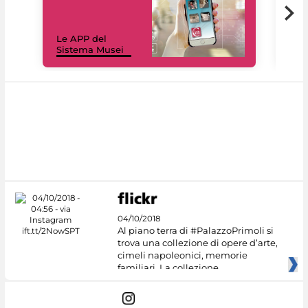
Il 
Le APP del
Mus
Sistema Musei
net
04/10/2018
Al piano terra di #PalazzoPrimoli si
trova una collezione di opere d’arte,
cimeli napoleonici, memorie
familiari. La collezione