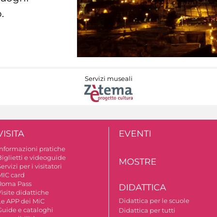
.
Servizi museali
VISITA
EVENTI
Informazioni pratiche
Biglietti e videoguide
MOSTRE
ervizi per i visitatori
MIC card
Roma Pass
DIDATTICA
isite didattiche
Didattica per le scuole
Le APP dei MiC
Guide e cataloghi
Didattica per tutti