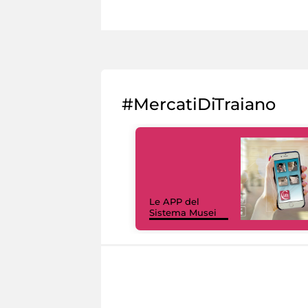
#MercatiDiTraiano
Le APP del
Sistema Musei