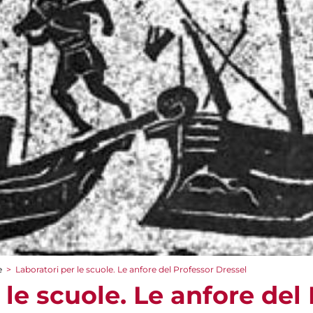
e
>
Laboratori per le scuole. Le anfore del Professor Dressel
 le scuole. Le anfore del