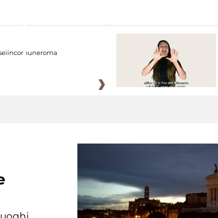
eiincomuneroma
e
 luoghi