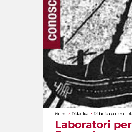
Home
>
Didattica
>
Didattica per le scuol
Tu sei qui
Laboratori per