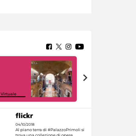
Google Arts &
 Virtuale
Culture
04/10/2018
Al piano terra di #PalazzoPrimoli si
trova una collezione di opere