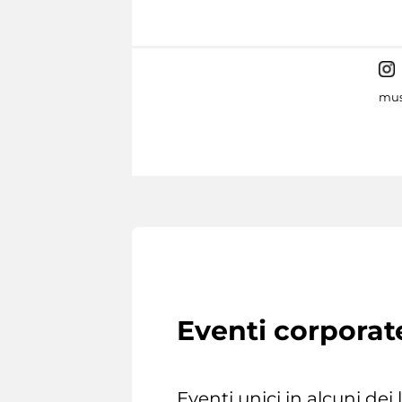
mus
Eventi corporat
Eventi unici in alcuni dei