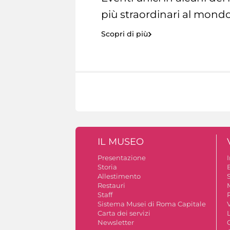
più straordinari al mondo
Scopri di più
IL MUSEO
Presentazione
Storia
Allestimento
S
Restauri
Staff
Sistema Musei di Roma Capitale
V
Carta dei servizi
Newsletter