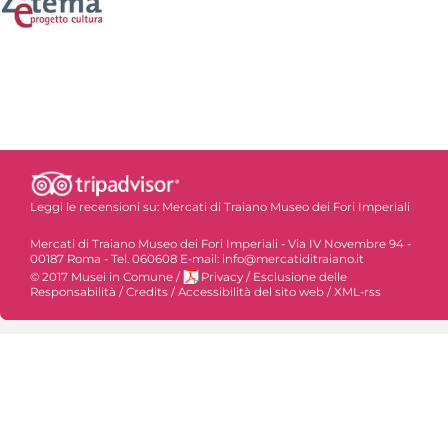
Leggi le recensioni su:
Mercati di Traiano Museo dei Fori Imperiali
Mercati di Traiano Museo dei Fori Imperiali - Via IV Novembre 94 -
00187 Roma - Tel. 060608 E-mail: info@mercatiditraiano.it
© 2017 Musei in Comune
/
Privacy
/
Esclusione delle
Responsabilità
/
Credits
/
Accessibilità del sito web
/
XML-rss