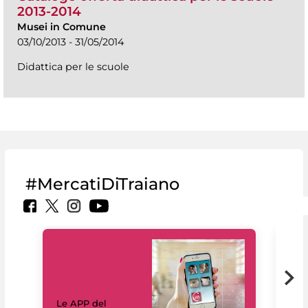
2013-2014
Musei in Comune
03/10/2013 - 31/05/2014
Didattica per le scuole
#MercatiDiTraiano
Il 
Le APP del
Mus