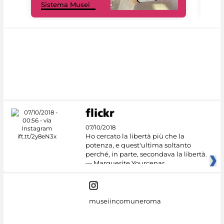
Sistema Musei
net
07/10/2018
Ho cercato la libertà più che la
potenza, e quest'ultima soltanto
perché, in parte, secondava la libertà.
— Marguerite Yourcenar
museiincomuneroma