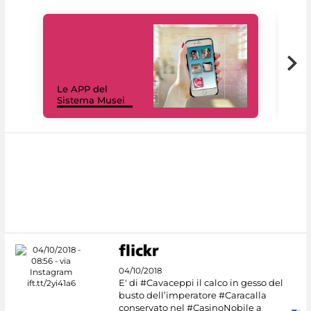
Il 
Le APP del
Mus
Sistema Musei
net
04/10/2018
E' di #Cavaceppi il calco in gesso del
busto dell’imperatore #Caracalla
conservato nel #CasinoNobile a