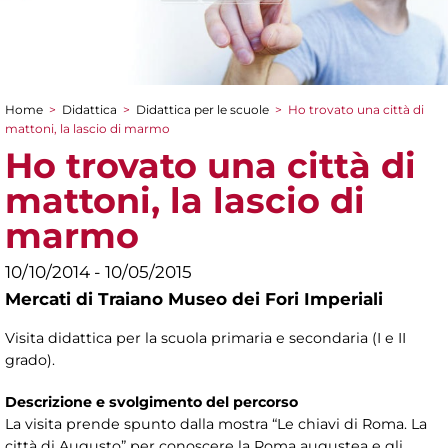
Home
>
Didattica
>
Didattica per le scuole
>
Ho trovato una città di
Tu sei qui
mattoni, la lascio di marmo
Ho trovato una città di
mattoni, la lascio di
marmo
10/10/2014 - 10/05/2015
Mercati di Traiano Museo dei Fori Imperiali
Visita didattica per la scuola primaria e secondaria (I e II
grado).
Descrizione e svolgimento del percorso
La visita prende spunto dalla mostra “Le chiavi di Roma. La
città di Augusto” per conoscere la Roma augustea e gli