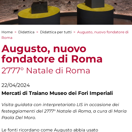
Home
>
Didattica
>
Didattica per tutti
>
Augusto, nuovo fondatore di
Tu sei qui
Roma
Augusto, nuovo
fondatore di Roma
2777° Natale di Roma
22/04/2024
Mercati di Traiano Museo dei Fori Imperiali
Visita guidata con interpretariato LIS in occasione dei
festeggiamenti del 2777° Natale di Roma, a cura di Maria
Paola Del Moro.
Le fonti ricordano come Augusto abbia usato