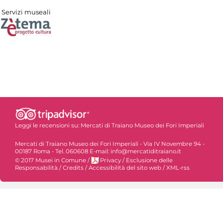
Servizi museali
Leggi le recensioni su:
Mercati di Traiano Museo dei Fori Imperiali
Mercati di Traiano Museo dei Fori Imperiali - Via IV Novembre 94 -
00187 Roma - Tel. 060608 E-mail: info@mercatiditraiano.it
© 2017 Musei in Comune
/
Privacy
/
Esclusione delle
Responsabilità
/
Credits
/
Accessibilità del sito web
/
XML-rss