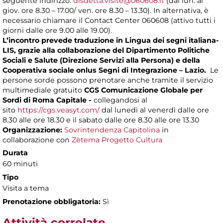
seguente indirizzo:
disdetta.visite@060608.it
(dal lun. al
giov. ore 8.30 – 17.00/ ven. ore 8.30 – 13.30). In alternativa, è
necessario chiamare il Contact Center 060608 (attivo tutti i
giorni dalle ore 9.00 alle 19.00).
L’incontro prevede traduzione in Lingua dei segni italiana-
LIS, grazie alla collaborazione del Dipartimento Politiche
Sociali e Salute (Direzione Servizi alla Persona) e della
Cooperativa sociale onlus Segni di Integrazione – Lazio.
Le
persone sorde possono prenotare anche tramite il servizio
multimediale gratuito
CGS Comunicazione Globale per
Sordi di Roma Capitale -
collegandosi al
sito
https://cgs.veasyt.com/
dal lunedì al venerdì dalle ore
8.30 alle ore 18.30 e il sabato dalle ore 8.30 alle ore 13.30
Organizzazione:
Sovrintendenza Capitolina
in
collaborazione con
Zètema Progetto Cultura
Durata
60 minuti
Tipo
Visita a tema
Prenotazione obbligatoria:
Sì
Attività correlate