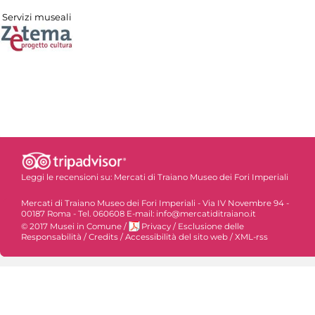
Servizi museali
Leggi le recensioni su:
Mercati di Traiano Museo dei Fori Imperiali
Mercati di Traiano Museo dei Fori Imperiali - Via IV Novembre 94 -
00187 Roma - Tel. 060608 E-mail: info@mercatiditraiano.it
© 2017 Musei in Comune
/
Privacy
/
Esclusione delle
Responsabilità
/
Credits
/
Accessibilità del sito web
/
XML-rss