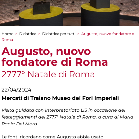
Home
>
Didattica
>
Didattica per tutti
>
Augusto, nuovo fondatore di
Tu sei qui
Roma
Augusto, nuovo
fondatore di Roma
2777° Natale di Roma
22/04/2024
Mercati di Traiano Museo dei Fori Imperiali
Visita guidata con interpretariato LIS in occasione dei
festeggiamenti del 2777° Natale di Roma, a cura di Maria
Paola Del Moro.
Le fonti ricordano come Augusto abbia usato