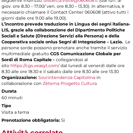
seguente indirizzo:
disdetta.visite@060608.it
(dal lun. al
giov. ore 8.30 – 17.00/ ven. ore 8.30 – 13.30). In alternativa, è
necessario chiamare il Contact Center 060608 (attivo tutti i
giorni dalle ore 9.00 alle 19.00).
L’incontro prevede traduzione in Lingua dei segni italiana-
LIS, grazie alla collaborazione del Dipartimento Politiche
Sociali e Salute (Direzione Servizi alla Persona) e della
Cooperativa sociale onlus Segni di Integrazione – Lazio.
Le
persone sorde possono prenotare anche tramite il servizio
multimediale gratuito
CGS Comunicazione Globale per
Sordi di Roma Capitale -
collegandosi al
sito
https://cgs.veasyt.com/
dal lunedì al venerdì dalle ore
8.30 alle ore 18.30 e il sabato dalle ore 8.30 alle ore 13.30
Organizzazione:
Sovrintendenza Capitolina
in
collaborazione con
Zètema Progetto Cultura
Durata
60 minuti
Tipo
Visita a tema
Prenotazione obbligatoria:
Sì
Attività correlate