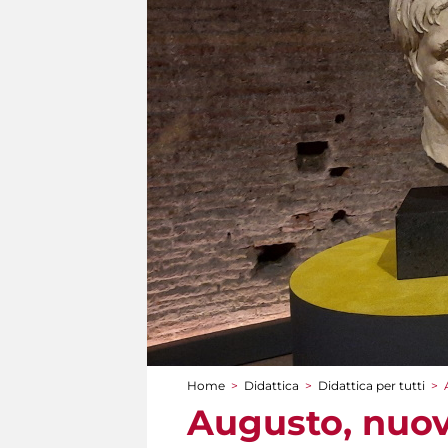
Home
>
Didattica
>
Didattica per tutti
>
Tu sei qui
Augusto, nuov