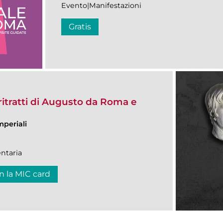
Evento|Manifestazioni
Gratis
itratti di Augusto da Roma e
mperiali
ntaria
n la MIC card