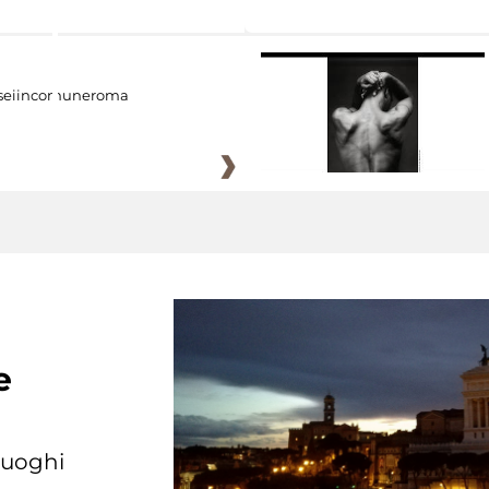
eiincomuneroma
e
 luoghi