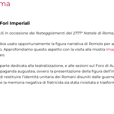
oma
Fori Imperiali
LIS in occasione dei festeggiamenti del 2777° Natale di Roma
bia usato opportunamente la figura narrativa di Romolo per a
ro. Approfondiamo questo aspetto con la visita alla mostra
Imag
eo.
a parte dedicata alla teatralizzazione, e alle sezioni sul Foro di
opaganda augustea, ovvero la presentazione della figura dell
 restituire l’identità unitaria dei Romani disuniti dalle guerre c
la memoria negativa di fratricida sia stata rivisitata e trasfor