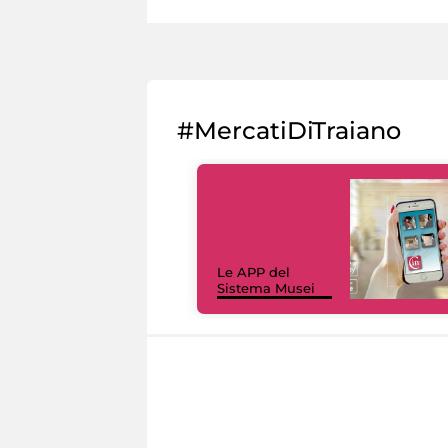
#MercatiDiTraiano
Le APP del
Sistema Musei