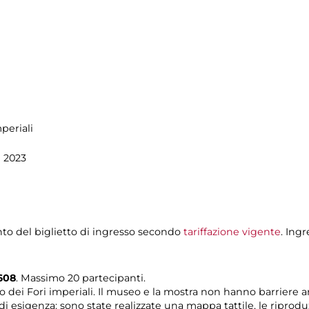
periali
 2023
to del biglietto di ingresso secondo
tariffazione vigente
. Ing
608
. Massimo 20 partecipanti.
o dei Fori imperiali. Il museo e la mostra non hanno barriere ar
di esigenza: sono state realizzate una mappa tattile, le riprodu