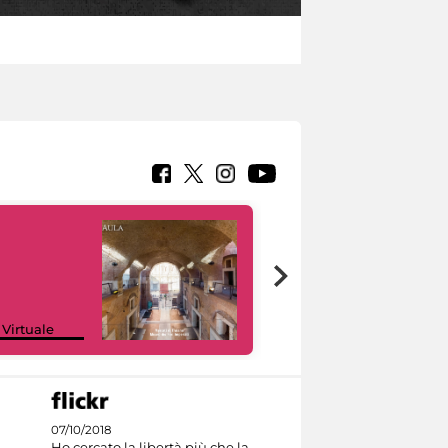
Google Arts &
 Virtuale
Culture
07/10/2018
Ho cercato la libertà più che la