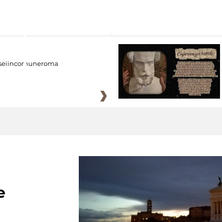
eiincomuneroma
e