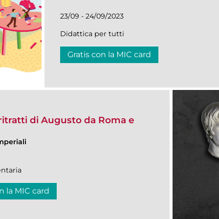
23/09 - 24/09/2023
Didattica per tutti
Gratis con la MIC card
itratti di Augusto da Roma e
mperiali
ntaria
n la MIC card