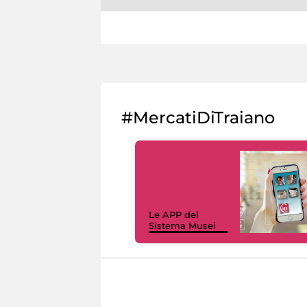
#MercatiDiTraiano
Le APP del
Sistema Musei