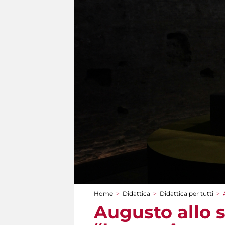
Home
>
Didattica
>
Didattica per tutti
>
Tu sei qui
Augusto allo s