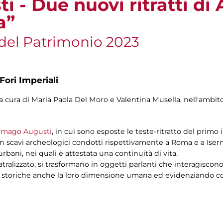
 - Due nuovi ritratti di
a”
del Patrimonio 2023
Fori Imperiali
S a cura di Maria Paola Del Moro e Valentina Musella, nell'ambi
Imago Augusti
, in cui sono esposte le teste-ritratto del pri
n scavi archeologici condotti rispettivamente a Roma e a Isern
rbani, nei quali è attestata una continuità di vita.
eatralizzato, si trasformano in oggetti parlanti che interagiscono
oni storiche anche la loro dimensione umana ed evidenziando c