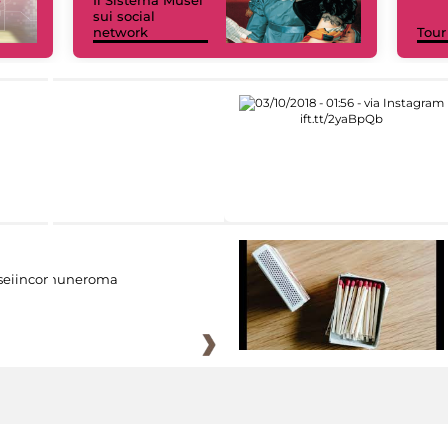
sui social
network
Tour
eiincomuneroma