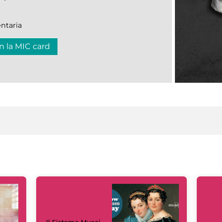
ntaria
n la MIC card
Il Sistema Musei