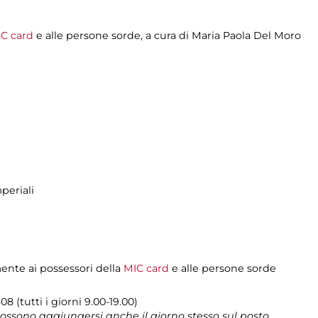
C card
e alle persone sorde, a cura di
Maria Paola Del Moro
periali
mente ai possessori della
MIC card
e alle persone sorde
8 (tutti i giorni 9.00-19.00)
 possono aggiungersi anche il giorno stesso sul posto