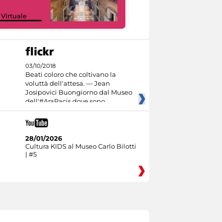
Google Arts &
 Virtuale
Culture
03/10/2018
Beati coloro che coltivano la
voluttà dell'attesa. — Jean
Josipovici Buongiorno dal Museo
dell'#AraPacis dove sono
28/01/2026
Cultura KIDS al Museo Carlo Bilotti
| #5