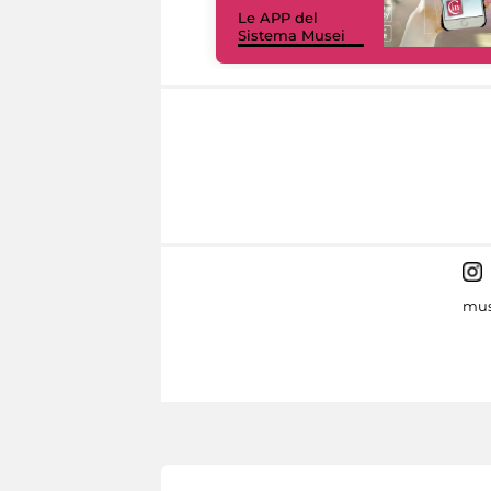
Le APP del
Sistema Musei
mus