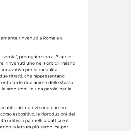
centemente rinvenuti a Roma e a
sernia”, prorogata sino al 7 aprile
e, rinvenuti uno nel Foro di Traiano
 è innovativo per le modalità
 due ritratti, che rappresentano
ronto tra le due anime dello stesso
 le ambizioni: in una parola, per la
i utilizzati: non vi sono barriere
corso espositivo, le riproduzioni dei
tà uditiva i pannelli didattici e il
sentono la lettura più semplice per