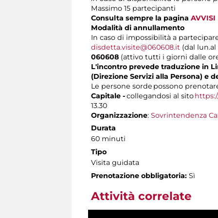
Massimo 15 partecipanti
Consulta sempre la pagina
AVVISI
Modalità di annullamento
In caso di impossibilità a partecipare
disdetta.visite@060608.it
(dal lun.al
060608
(attivo tutti i giorni dalle or
L'incontro prevede traduzione in Lin
(Direzione Servizi alla Persona) e d
Le persone sorde possono prenotare 
Capitale -
collegandosi al sito
https:
13.30
Organizzazione
:
Sovrintendenza Ca
Durata
60 minuti
Tipo
Visita guidata
Prenotazione obbligatoria:
Sì
Attività correlate