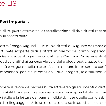
te LIS
Fori Imperiali,
le di Augusto attraverso la teatralizzazione di due ritratti re
ull’accessibilità.
mostra “Imago Augusti. Due nuovi ritratti di Augusto da Roma e I
fortunate scoperte di due ritratti in marmo del primo imperator
la
Iserniae
, centro periferico dell’Italia Centrale. L’allestimento
i scientifici attraverso video e del dialogo teatralizzato tra i
età e Augusto nella maturità e si misurano in un serrato conf
mporaneo” per le sue emozioni, i suoi progetti, le disillusioni e
re il valore dell’accessibilità attraverso gli strumenti didattic
isabilità visiva sono state realizzate una mappa tattile del per
 tattile e la lettura dei pannelli didattici; per quelle con disabili
tti in linguaggio LIS; lo stile conciso e la scrittura chiara con