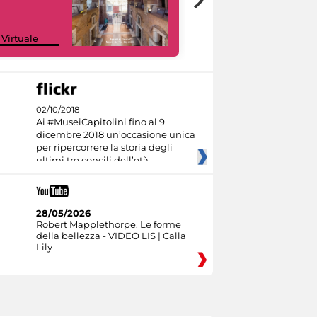
Google Arts &
 Virtuale
Culture
02/10/2018
Ai #MuseiCapitolini fino al 9
dicembre 2018 un’occasione unica
per ripercorrere la storia degli
ultimi tre concili dell’età
28/05/2026
Robert Mapplethorpe. Le forme
della bellezza - VIDEO LIS | Calla
Lily