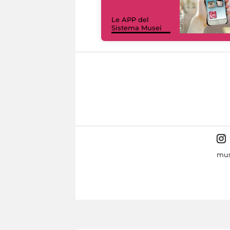
Le APP del
Sistema Musei
mus