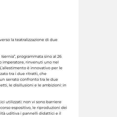
verso la teatralizzazione di due
 Isernia”, programmata sino al 26
o imperatore, rinvenuti uno nel
. L’allestimento è innovativo per le
to tra i due ritratti, che
un serrato confronto tra le due
i, le disillusioni e le ambizioni: in
i utilizzati: non vi sono barriere
corso espositivo, le riproduzioni dei
tà uditiva i pannelli didattici e il