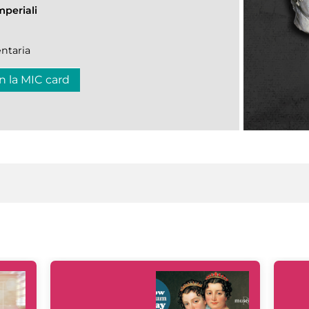
mperiali
ntaria
n la MIC card