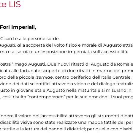
te LIS
Fori Imperiali,
IC card e alle persone sorde.
ugusti, a
lla scoperta del volto fisico e morale di Augusto attra
ma e a Isernia e un’esposizione imperniata sull’accessibilità.
mostra “Imago Augusti. Due nuovi ritratti di Augusto da Roma e
cata alle fortunate scoperte di due ritratti in marmo del prim
foro della piccola
Iserniae
, centro periferico dell’Italia Centrale
e dei dati scientifici attraverso video e del dialogo teatralizza
to in giovane età e Augusto nella maturità e si misurano in 
osì, risulta “contemporaneo” per le sue emozioni, i suoi progett
re il valore dell’accessibilità attraverso gli strumenti didattic
isabilità visiva sono state realizzate una mappa tattile del per
 tattile e la lettura dei pannelli didattici; per quelle con disabili