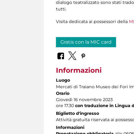
dialogo teatralizzato sono stati trado
tutti.
Visita dedicata ai possessori della
MI
Gratis con la MIC card
Informazioni
Luogo
Mercati di Traiano Museo dei Fori Im
Orario
Giovedì 16 novembre 2023
ore 17.30
con traduzione in Lingua de
Biglietto d'ingresso
Attività gratuita riservata ai possess
Informazioni
Prenotazione obbligatoria
allo 06060