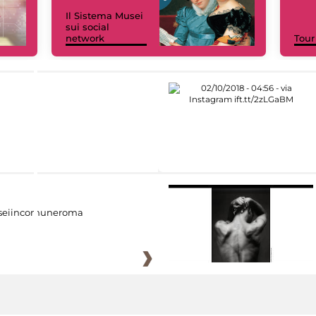
Il Sistema Musei
sui social
network
Tour
eiincomuneroma