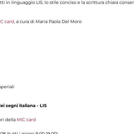
tti in linguaggio LIS; lo stile conciso e la scrittura chiara con
C card
, a cura di
Maria Paola Del Moro
periali
i segni italiana - LIS
ori della
MIC card
8 (tutti i giorni 9.00-19.00)