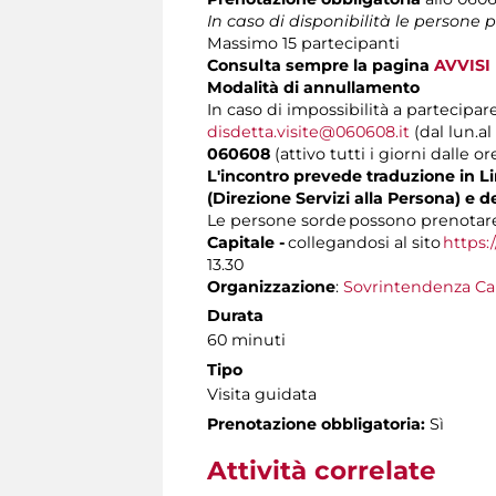
In caso di disponibilità le persone
Massimo 15 partecipanti
Consulta sempre la pagina
AVVISI
Modalità di annullamento
In caso di impossibilità a partecipare
disdetta.visite@060608.it
(dal lun.al
060608
(attivo tutti i giorni dalle or
L'incontro prevede traduzione in Lin
(Direzione Servizi alla Persona) e d
Le persone sorde possono prenotare 
Capitale -
collegandosi al sito
https:
13.30
Organizzazione
:
Sovrintendenza Ca
Durata
60 minuti
Tipo
Visita guidata
Prenotazione obbligatoria:
Sì
Attività correlate