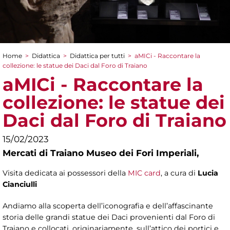
Home
>
Didattica
>
Didattica per tutti
>
aMICi - Raccontare la
Tu sei qui
collezione: le statue dei Daci dal Foro di Traiano
aMICi - Raccontare la
collezione: le statue dei
Daci dal Foro di Traiano
15/02/2023
Mercati di Traiano Museo dei Fori Imperiali,
Visita dedicata ai possessori della
MIC card
, a cura di
Lucia
Cianciulli
Andiamo alla scoperta dell’iconografia e dell’affascinante
storia delle grandi statue dei Daci provenienti dal Foro di
Traiano e collocati, originariamente, sull’attico dei portici e