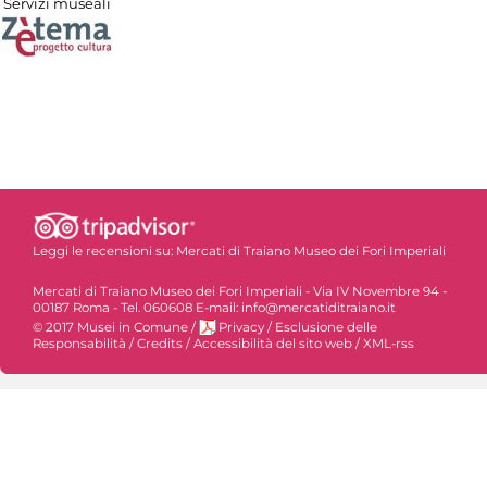
Servizi museali
Leggi le recensioni su:
Mercati di Traiano Museo dei Fori Imperiali
Mercati di Traiano Museo dei Fori Imperiali - Via IV Novembre 94 -
00187 Roma - Tel. 060608 E-mail: info@mercatiditraiano.it
© 2017 Musei in Comune
/
Privacy
/
Esclusione delle
Responsabilità
/
Credits
/
Accessibilità del sito web
/
XML-rss