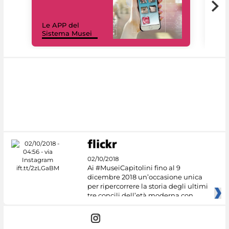
Il 
Le APP del
Mus
Sistema Musei
net
02/10/2018
Ai #MuseiCapitolini fino al 9
dicembre 2018 un’occasione unica
per ripercorrere la storia degli ultimi
tre concili dell’età moderna con